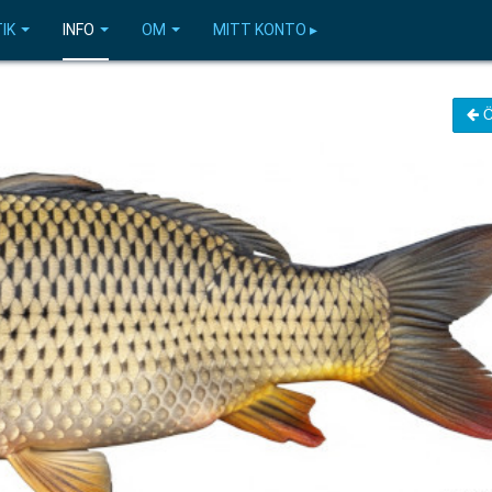
IK
INFO
OM
MITT KONTO ▸
Ö