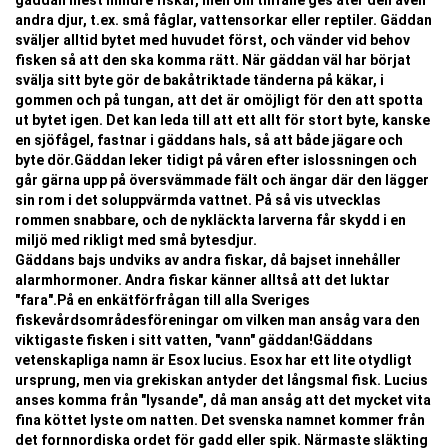
gäddan mest mindre fiskar, men om tillfälle ges äter den även
andra djur, t.ex. små fåglar, vattensorkar eller reptiler. Gäddan
sväljer alltid bytet med huvudet först, och vänder vid behov
fisken så att den ska komma rätt. När gäddan väl har börjat
svälja sitt byte gör de bakåtriktade tänderna på käkar, i
gommen och på tungan, att det är omöjligt för den att spotta
ut bytet igen. Det kan leda till att ett allt för stort byte, kanske
en sjöfågel, fastnar i gäddans hals, så att både jägare och
byte dör.Gäddan leker tidigt på våren efter islossningen och
går gärna upp på översvämmade fält och ängar där den lägger
sin rom i det soluppvärmda vattnet. På så vis utvecklas
rommen snabbare, och de nykläckta larverna får skydd i en
miljö med rikligt med små bytesdjur.
Gäddans bajs undviks av andra fiskar, då bajset innehåller
alarmhormoner. Andra fiskar känner alltså att det luktar
"fara".På en enkätförfrågan till alla Sveriges
fiskevårdsområdesföreningar om vilken man ansåg vara den
viktigaste fisken i sitt vatten, "vann" gäddan!Gäddans
vetenskapliga namn är Esox lucius. Esox har ett lite otydligt
ursprung, men via grekiskan antyder det långsmal fisk. Lucius
anses komma från "lysande", då man ansåg att det mycket vita
fina köttet lyste om natten. Det svenska namnet kommer från
det fornnordiska ordet för gadd eller spik. Närmaste släkting