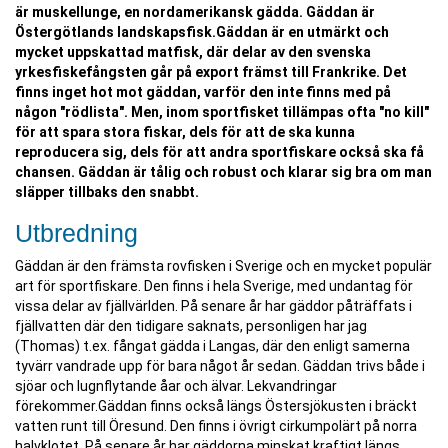
är muskellunge, en nordamerikansk gädda. Gäddan är
Östergötlands landskapsfisk.Gäddan är en utmärkt och
mycket uppskattad matfisk, där delar av den svenska
yrkesfiskefångsten går på export främst till Frankrike. Det
finns inget hot mot gäddan, varför den inte finns med på
någon "rödlista". Men, inom sportfisket tillämpas ofta "no kill"
för att spara stora fiskar, dels för att de ska kunna
reproducera sig, dels för att andra sportfiskare också ska få
chansen. Gäddan är tålig och robust och klarar sig bra om man
släpper tillbaks den snabbt.
Utbredning
Gäddan är den främsta rovfisken i Sverige och en mycket populär
art för sportfiskare. Den finns i hela Sverige, med undantag för
vissa delar av fjällvärlden. På senare år har gäddor påträffats i
fjällvatten där den tidigare saknats, personligen har jag
(Thomas) t.ex. fångat gädda i Langas, där den enligt samerna
tyvärr vandrade upp för bara något år sedan. Gäddan trivs både i
sjöar och lugnflytande åar och älvar. Lekvandringar
förekommer.Gäddan finns också längs Östersjökusten i bräckt
vatten runt till Öresund. Den finns i övrigt cirkumpolärt på norra
halvklotet. På senare år har gäddorna minskat kraftigt längs