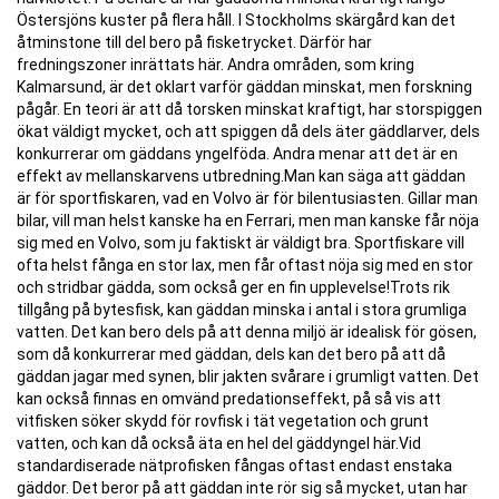
Östersjöns kuster på flera håll. I Stockholms skärgård kan det
åtminstone till del bero på fisketrycket. Därför har
fredningszoner inrättats här. Andra områden, som kring
Kalmarsund, är det oklart varför gäddan minskat, men forskning
pågår. En teori är att då torsken minskat kraftigt, har storspiggen
ökat väldigt mycket, och att spiggen då dels äter gäddlarver, dels
konkurrerar om gäddans yngelföda. Andra menar att det är en
effekt av mellanskarvens utbredning.Man kan säga att gäddan
är för sportfiskaren, vad en Volvo är för bilentusiasten. Gillar man
bilar, vill man helst kanske ha en Ferrari, men man kanske får nöja
sig med en Volvo, som ju faktiskt är väldigt bra. Sportfiskare vill
ofta helst fånga en stor lax, men får oftast nöja sig med en stor
och stridbar gädda, som också ger en fin upplevelse!Trots rik
tillgång på bytesfisk, kan gäddan minska i antal i stora grumliga
vatten. Det kan bero dels på att denna miljö är idealisk för gösen,
som då konkurrerar med gäddan, dels kan det bero på att då
gäddan jagar med synen, blir jakten svårare i grumligt vatten. Det
kan också finnas en omvänd predationseffekt, på så vis att
vitfisken söker skydd för rovfisk i tät vegetation och grunt
vatten, och kan då också äta en hel del gäddyngel här.Vid
standardiserade nätprofisken fångas oftast endast enstaka
gäddor. Det beror på att gäddan inte rör sig så mycket, utan har