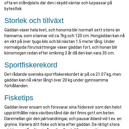
ofta en ståndplats där den i skydd väntar och lurpassar på
bytesfisk.
Storlek och tillväxt
Gäddan växer hela livet, och honorna blir normalt sett större än
hannarna, som stannar vid ca 7kg och 120 cm. Hongäddan kan nå
en vikt på över tjugo kilo och bli nästan 1.5 meter lång. Under
normalgoda förutsättningar växer gäddan fort, och honan blir
könsmogen redan efter omkring 3 år då den kan vara 35 cm.
Sportfiskerekord
Det rådande svenska sportfiskerekordet är på ca 21.07 kg, men
gäddan kan nå vikter långt över 20 kg under gynnsamma
förhållanden.
Fisketips
Gäddan lever ensam och försvarar sina födorevir som den helst
upprätthåller nära växtbestånd där det finns gott om beten.
Däremellan gör den jaktvandringar, och pausar ibland vid t.ex. en
grynna. Variera ditt fiske och leta efter gäddan. De riktigt stora