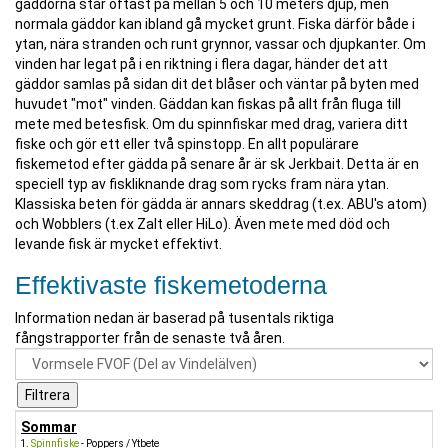
gäddorna står oftast på mellan 5 och 10 meters djup, men
normala gäddor kan ibland gå mycket grunt. Fiska därför både i
ytan, nära stranden och runt grynnor, vassar och djupkanter. Om
vinden har legat på i en riktning i flera dagar, händer det att
gäddor samlas på sidan dit det blåser och väntar på byten med
huvudet "mot" vinden. Gäddan kan fiskas på allt från fluga till
mete med betesfisk. Om du spinnfiskar med drag, variera ditt
fiske och gör ett eller två spinstopp. En allt populärare
fiskemetod efter gädda på senare år är sk Jerkbait. Detta är en
speciell typ av fiskliknande drag som rycks fram nära ytan.
Klassiska beten för gädda är annars skeddrag (t.ex. ABU's atom)
och Wobblers (t.ex Zalt eller HiLo). Även mete med död och
levande fisk är mycket effektivt.
Effektivaste fiskemetoderna
Information nedan är baserad på tusentals riktiga
fångstrapporter från de senaste två åren.
Sommar
Spinnfiske
- Poppers / Ytbete