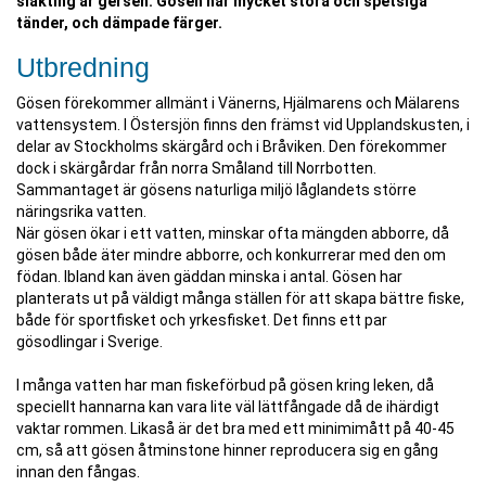
släkting är gersen. Gösen har mycket stora och spetsiga
tänder, och dämpade färger.
Utbredning
Gösen förekommer allmänt i Vänerns, Hjälmarens och Mälarens
vattensystem. I Östersjön finns den främst vid Upplandskusten, i
delar av Stockholms skärgård och i Bråviken. Den förekommer
dock i skärgårdar från norra Småland till Norrbotten.
Sammantaget är gösens naturliga miljö låglandets större
näringsrika vatten.
När gösen ökar i ett vatten, minskar ofta mängden abborre, då
gösen både äter mindre abborre, och konkurrerar med den om
födan. Ibland kan även gäddan minska i antal. Gösen har
planterats ut på väldigt många ställen för att skapa bättre fiske,
både för sportfisket och yrkesfisket. Det finns ett par
gösodlingar i Sverige.
I många vatten har man fiskeförbud på gösen kring leken, då
speciellt hannarna kan vara lite väl lättfångade då de ihärdigt
vaktar rommen. Likaså är det bra med ett minimimått på 40-45
cm, så att gösen åtminstone hinner reproducera sig en gång
innan den fångas.