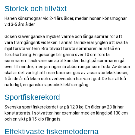
Storlek och tillväxt
Hanen könsmognar vid 2-4 års ålder, medan honan könsmognar
vid 3-5 års ålder.
Gösen kräver ganska mycket värme och långa somrar för att
vara framgångsrik vid leken. I annat fal riskerar ynglen att svälta
ihjäl första vintern. Bra tillväxt första sommaren är alltså en
förutsättning. En gösunge blir gärna över 10 cm första
sommaren. Tack vare sin aptit kan den tidigt på sommaren gå
över till mindre, men jämngamla abborrungar som föda. Av dessa
skäl är det vanligt att man bara ser gös av vissa storleksklasser,
från de år då leken och överlevnaden har varit god. De har alltså
naturligt, en ganska rapsodisk lekframgång
Sportfiskerekord
Svenska sportfiskerekordet är på 12.0 kg. En ålder av 23 år har
konstaterats. I sötvatten har exemplar med en längd på 130 cm
och en vikt på 15 kilo fångats.
Effektivaste fiskemetoderna