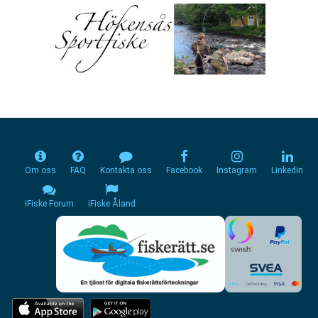
Om oss
FAQ
Kontakta oss
Facebook
Instagram
Linkedin
iFiske Forum
iFiske Åland