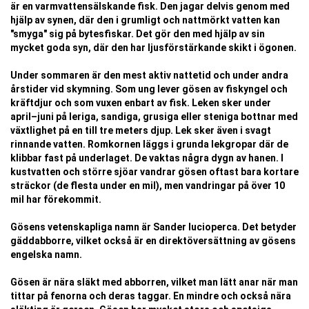
är en varmvattensälskande fisk. Den jagar delvis genom med
hjälp av synen, där den i grumligt och nattmörkt vatten kan
"smyga" sig på bytesfiskar. Det gör den med hjälp av sin
mycket goda syn, där den har ljusförstärkande skikt i ögonen.
Under sommaren är den mest aktiv nattetid och under andra
årstider vid skymning. Som ung lever gösen av fiskyngel och
kräftdjur och som vuxen enbart av fisk. Leken sker under
april–juni på leriga, sandiga, grusiga eller steniga bottnar med
växtlighet på en till tre meters djup. Lek sker även i svagt
rinnande vatten. Romkornen läggs i grunda lekgropar där de
klibbar fast på underlaget. De vaktas några dygn av hanen. I
kustvatten och större sjöar vandrar gösen oftast bara kortare
sträckor (de flesta under en mil), men vandringar på över 10
mil har förekommit.
Gösens vetenskapliga namn är Sander lucioperca. Det betyder
gäddabborre, vilket också är en direktöversättning av gösens
engelska namn.
Gösen är nära släkt med abborren, vilket man lätt anar när man
tittar på fenorna och deras taggar. En mindre och också nära