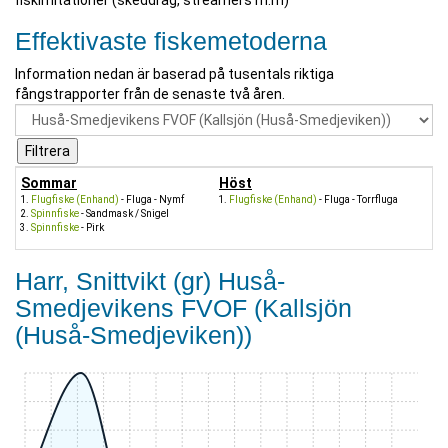
fiskimitationer (skeddrag, streamers m.m)
Effektivaste fiskemetoderna
Information nedan är baserad på tusentals riktiga
fångstrapporter från de senaste två åren.
Sommar
Höst
Flugfiske (Enhand)
- Fluga - Nymf
Flugfiske (Enhand)
- Fluga - Torrfluga
Spinnfiske
- Sandmask / Snigel
Spinnfiske
- Pirk
Harr, Snittvikt (gr) Huså-
Smedjevikens FVOF (Kallsjön
(Huså-Smedjeviken))