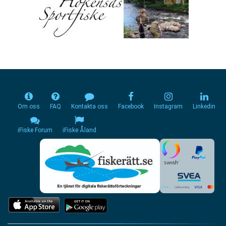
Om oss
FAQ
Kontakta oss
Facebook
Instagram
Linkedin
iFiske Forum
iFiske Åland