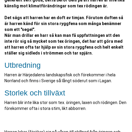
generellt sett goda, detta beror dels på att harren är inte lika
känslig mot klimatförändringar som tex rödingen är.
Det sägs att harren har en doft av timjan. Förutom doften så
är harren känd för sin stora ryggfena som många benämner
som ett "segel".
När man drillar en harr så kan man få uppfattningen att den
inte rör sig så mycket som tex öringen, det har att göra med
att harren ofta tar hjälp av sin stora ryggfena och helt enkelt
ställer sig sidleds i strömmen och tar spjärn.
Utbredning
Harren är Härjedalens landskapsfisk och förekommer i hela
Norrland och finns i Sverige så långt söderut som i Lagan.
Storlek och tillväxt
Harren blir inte lika stor som tex. öringen, laxen och rödingen. Den
förekommer ofta i stora stim, likt abborren.