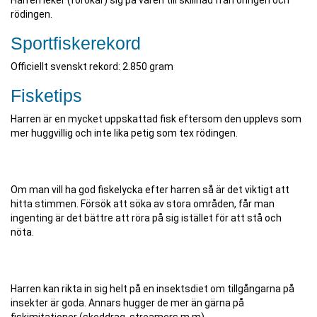
Harren leker (förökar) sig på våren till skillnad från öringen och
rödingen.
Sportfiskerekord
Officiellt svenskt rekord: 2.850 gram
Fisketips
Harren är en mycket uppskattad fisk eftersom den upplevs som
mer huggvillig och inte lika petig som tex rödingen.
Om man vill ha god fiskelycka efter harren så är det viktigt att
hitta stimmen. Försök att söka av stora områden, får man
ingenting är det bättre att röra på sig istället för att stå och
nöta.
Harren kan rikta in sig helt på en insektsdiet om tillgångarna på
insekter är goda. Annars hugger de mer än gärna på