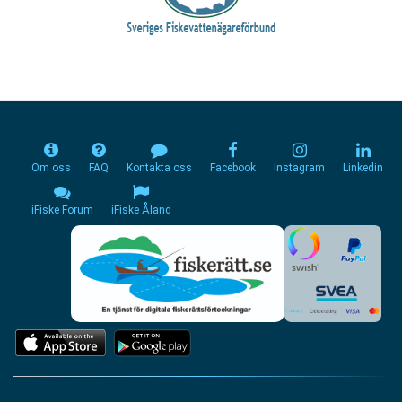
Om oss
FAQ
Kontakta oss
Facebook
Instagram
Linkedin
iFiske Forum
iFiske Åland