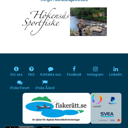
Om oss
FAQ
Kontakta oss
Facebook
Instagram
Linkedin
iFiske Forum
iFiske Åland