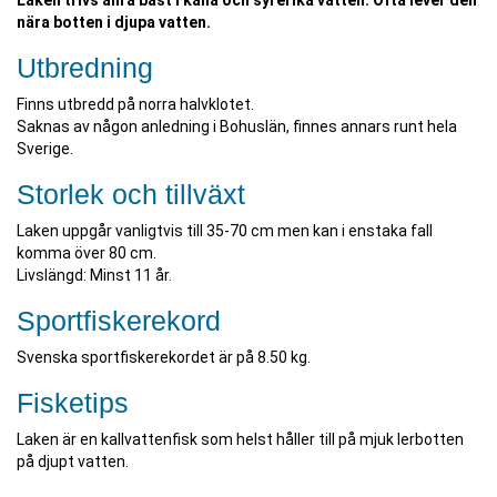
Laken trivs allra bäst i kalla och syrerika vatten. Ofta lever den
nära botten i djupa vatten.
Utbredning
Finns utbredd på norra halvklotet.
Saknas av någon anledning i Bohuslän, finnes annars runt hela
Sverige.
Storlek och tillväxt
Laken uppgår vanligtvis till 35-70 cm men kan i enstaka fall
komma över 80 cm.
Livslängd: Minst 11 år.
Sportfiskerekord
Svenska sportfiskerekordet är på 8.50 kg.
Fisketips
Laken är en kallvattenfisk som helst håller till på mjuk lerbotten
på djupt vatten.