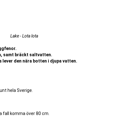
Lake - Lota lota
yggfenor.
n, samt bräckt saltvatten.
ta lever den nära botten i djupa vatten.
unt hela Sverige.
ka fall komma över 80 cm.