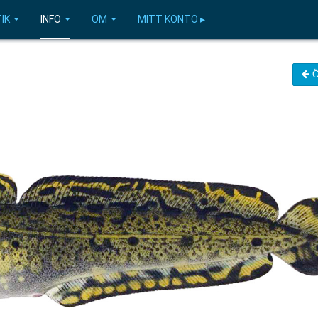
IK
INFO
OM
MITT KONTO ▸
Ö