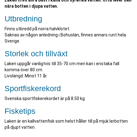
Laken trivs allra bäst i kalla och syrerika vatten. Ofta lever den
nära botten i djupa vatten.
Utbredning
Finns utbredd på norra halvklotet.
Saknas av någon anledning i Bohuslän, finnes annars runt hela
Sverige.
Storlek och tillväxt
Laken uppgår vanligtvis till 35-70 cm men kan i enstaka fall
komma över 80 cm.
Livslängd: Minst 11 år.
Sportfiskerekord
Svenska sportfiskerekordet är på 8.50 kg.
Fisketips
Laken är en kallvattenfisk som helst håller till på mjuk lerbotten
på djupt vatten.