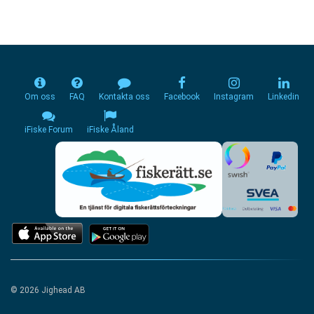
Om oss
FAQ
Kontakta oss
Facebook
Instagram
Linkedin
iFiske Forum
iFiske Åland
© 2026 Jighead AB