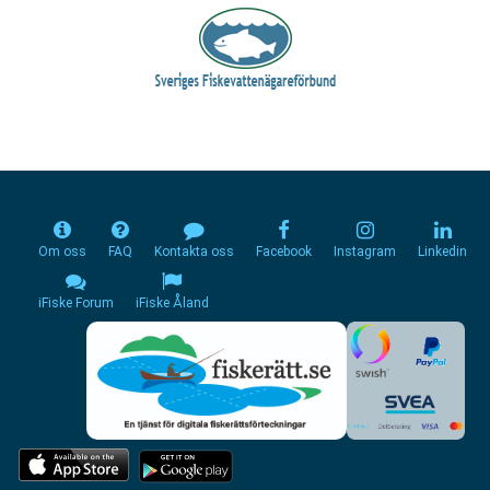
Om oss
FAQ
Kontakta oss
Facebook
Instagram
Linkedin
iFiske Forum
iFiske Åland