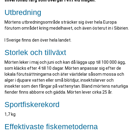
silvertonad färg som övergår i vitt vid magen.
Utbredning
Mörtens utbredningsområde sträcker sig över hela Europa
förutom området kring medelhavet, och även österut in i Sibirien.
I Sverige finns den över hela landet.
Storlek och tillväxt
Mörten leker i maj och juni och kan då lägga upp till 100 000 ägg,
som kläcks efter 4 till 10 dagar. Mörten anpassar sig efter de
lokala förutsättningarna och äter växtdelar såsom mossa och
alger i djupare vatten eller små blötdjur, insektslarver och
insekter som den fångar på vattenytan. Bland mörtens naturliga
fiender finns abborre och gädda. Mörten lever cirka 25 år.
Sportfiskerekord
1,7 kg
Effektivaste fiskemetoderna