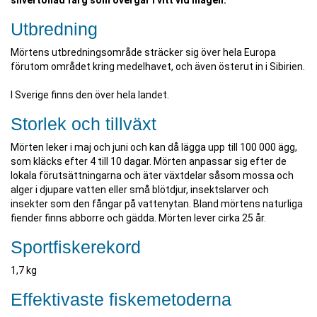
silvertonad färg som övergår i vitt vid magen.
Utbredning
Mörtens utbredningsområde sträcker sig över hela Europa
förutom området kring medelhavet, och även österut in i Sibirien.
I Sverige finns den över hela landet.
Storlek och tillväxt
Mörten leker i maj och juni och kan då lägga upp till 100 000 ägg,
som kläcks efter 4 till 10 dagar. Mörten anpassar sig efter de
lokala förutsättningarna och äter växtdelar såsom mossa och
alger i djupare vatten eller små blötdjur, insektslarver och
insekter som den fångar på vattenytan. Bland mörtens naturliga
fiender finns abborre och gädda. Mörten lever cirka 25 år.
Sportfiskerekord
1,7 kg
Effektivaste fiskemetoderna