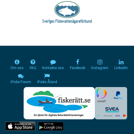
Om oss
FAQ
Kontakta oss
Facebook
Instagram
Linkedin
iFiske Forum
iFiske Åland