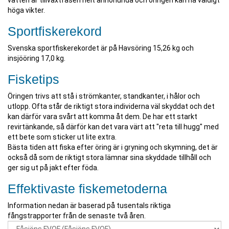
vatten är tillväxtfasen helt annorlunda och öringen kan nå väldigt
höga vikter.
Sportfiskerekord
Svenska sportfiskerekordet är på Havsöring 15,26 kg och
insjööring 17,0 kg.
Fisketips
Öringen trivs att stå i strömkanter, standkanter, i hålor och
utlopp. Ofta står de riktigt stora individerna väl skyddat och det
kan därför vara svårt att komma åt dem. De har ett starkt
revirtänkande, så därför kan det vara värt att "reta till hugg" med
ett bete som sticker ut lite extra.
Bästa tiden att fiska efter öring är i gryning och skymning, det är
också då som de riktigt stora lämnar sina skyddade tillhåll och
ger sig ut på jakt efter föda.
Effektivaste fiskemetoderna
Information nedan är baserad på tusentals riktiga
fångstrapporter från de senaste två åren.