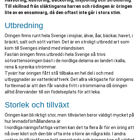
Havsöring, Kustöring, Bäcköring, Insjööring och Strömöring.
Till skillnad från släktingarna harren och rödingen är öringen
lite av en ensamvarg, då den oftast inte går i stora stim.
Utbredning
Öringen finns runt hela Sverige i insjöar, älvar, åar, bäckar, havet, i
bräckt, salt och sött vatten. Det är en otroligt utbredd art som
kom till Sveriges inland med inlandsisen.
Fastän öringen finns utbredd i hela Sverige så trivs
sötvattensöringen bäst i de nordliga delarna av landet i kalla,
rena & syrerika strömmar.
Tyvärr har öringen fått stå tillbaka en hel del i och med
utbyggnader av vattenkraftverk. Det allra viktigaste för öringens
fortlevnad är att den får vandra fritt i strömmarna då öringen
alltid återvänder till sin födelseplats för att leka.
Storlek och tillväxt
Öringen kan bli riktigt stor, men tillväxten beror väldigt mycket på
hur levnadsförhållandena är.
I nordliga näringsfattiga vatten kan det ta flera år för en öring att
nå över kilot och den blir ofta inte större än några kilo. I andra