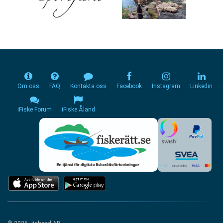
Om oss
FAQ
Kontakta oss
Facebook
Instagram
Linkedin
iFiske Forum
iFiske Åland