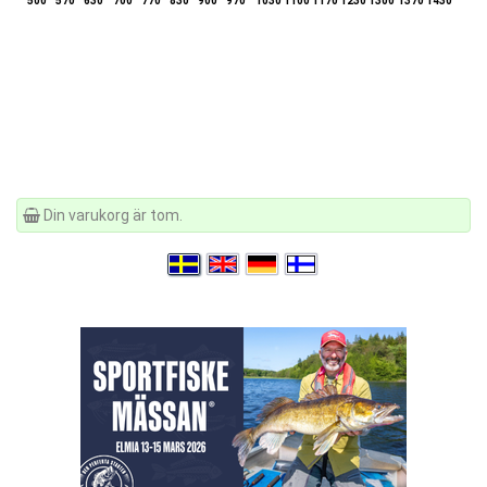
500
570
630
700
770
830
900
970
1030
1100
1170
1230
1300
1370
1430
Din varukorg är tom.