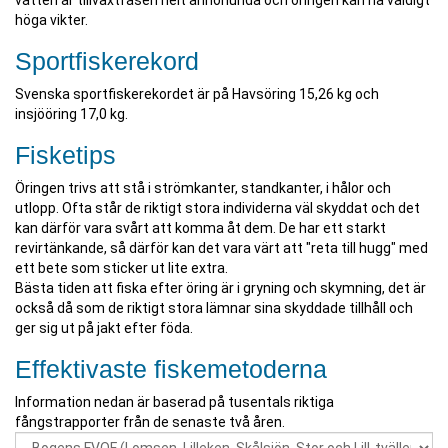
vatten är tillväxtfasen helt annorlunda och öringen kan nå väldigt
höga vikter.
Sportfiskerekord
Svenska sportfiskerekordet är på Havsöring 15,26 kg och
insjööring 17,0 kg.
Fisketips
Öringen trivs att stå i strömkanter, standkanter, i hålor och
utlopp. Ofta står de riktigt stora individerna väl skyddat och det
kan därför vara svårt att komma åt dem. De har ett starkt
revirtänkande, så därför kan det vara värt att "reta till hugg" med
ett bete som sticker ut lite extra.
Bästa tiden att fiska efter öring är i gryning och skymning, det är
också då som de riktigt stora lämnar sina skyddade tillhåll och
ger sig ut på jakt efter föda.
Effektivaste fiskemetoderna
Information nedan är baserad på tusentals riktiga
fångstrapporter från de senaste två åren.