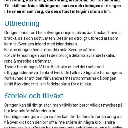
Havsöring, Kustöring, Bäcköring, Insjööring och Strömöring.
Till skillnad från släktingarna harren och rödingen är öringen
lite av en ensamvarg, då den oftast inte går i stora stim.
Utbredning
Öringen finns runt hela Sverige i insjöar, älvar, åar, bäckar, havet, i
bräckt, salt och sött vatten. Det är en otroligt utbredd art som
kom till Sveriges inland med inlandsisen.
Fastän öringen finns utbredd i hela Sverige så trivs
sötvattensöringen bäst i de nordliga delarna av landet i kalla,
rena & syrerika strömmar.
Tyvärr har öringen fått stå tillbaka en hel del i och med
utbyggnader av vattenkraftverk. Det allra viktigaste för öringens
fortlevnad är att den får vandra fritt i strömmarna då öringen
alltid återvänder till sin födelseplats för att leka.
Storlek och tillväxt
Öringen kan bli riktigt stor, men tillväxten beror väldigt mycket på
hur levnadsförhållandena är.
I nordliga näringsfattiga vatten kan det ta flera år för en öring att
nå över kilot och den blir ofta inte större än några kilo. I andra