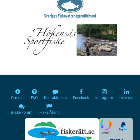
Om oss
FAQ
Kontakta oss
Facebook
Instagram
Linkedin
iFiske Forum
iFiske Åland