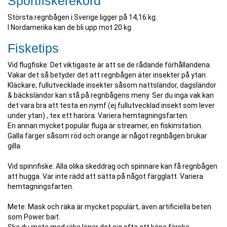
Sportfiskerekord
Största regnbågen i Sverige ligger på 14,16 kg.
I Nordamerika kan de bli upp mot 20 kg.
Fisketips
Vid flugfiske: Det viktigaste är att se de rådande förhållandena.
Vakar det så betyder det att regnbågen äter insekter på ytan.
Kläckare, fullutvecklade insekter såsom nattsländor, dagsländor
& bäcksländor kan stå på regnbågens meny. Ser du inga vak kan
det vara bra att testa en nymf (ej fullutvecklad insekt som lever
under ytan) , tex ett haröra. Variera hemtagningsfarten.
En annan mycket populär fluga är streamer, en fiskimitation.
Gälla färger såsom röd och orange är något regnbågen brukar
gilla.
Vid spinnfiske: Alla olika skeddrag och spinnare kan få regnbågen
att hugga. Var inte rädd att sätta på något färgglatt. Variera
hemtagningsfarten.
Mete: Mask och räka är mycket populärt, även artificiella beten
som Power bait.