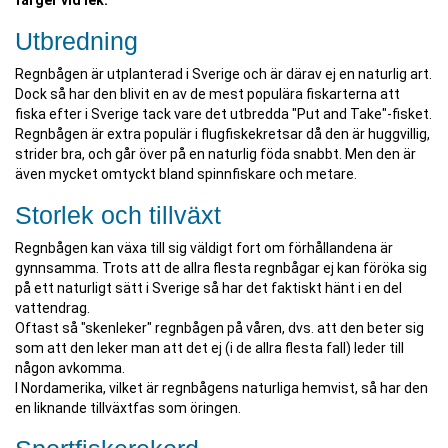
färger vid lek.
Utbredning
Regnbågen är utplanterad i Sverige och är därav ej en naturlig art.
Dock så har den blivit en av de mest populära fiskarterna att
fiska efter i Sverige tack vare det utbredda "Put and Take"-fisket.
Regnbågen är extra populär i flugfiskekretsar då den är huggvillig,
strider bra, och går över på en naturlig föda snabbt. Men den är
även mycket omtyckt bland spinnfiskare och metare.
Storlek och tillväxt
Regnbågen kan växa till sig väldigt fort om förhållandena är
gynnsamma. Trots att de allra flesta regnbågar ej kan föröka sig
på ett naturligt sätt i Sverige så har det faktiskt hänt i en del
vattendrag.
Oftast så "skenleker" regnbågen på våren, dvs. att den beter sig
som att den leker man att det ej (i de allra flesta fall) leder till
någon avkomma.
I Nordamerika, vilket är regnbågens naturliga hemvist, så har den
en liknande tillväxtfas som öringen.