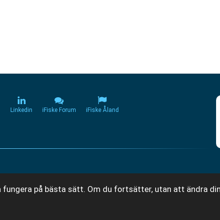
m
Linkedin
iFiske Forum
iFiske Åland
 fungera på bästa sätt. Om du fortsätter, utan att ändra din