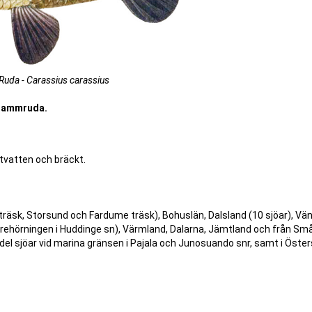
Ruda - Carassius carassius
 Dammruda.
ötvatten och bräckt.
 träsk, Storsund och Fardume träsk), Bohuslän, Dalsland (10 sjöar), Vän
ehörningen i Huddinge sn), Värmland, Dalarna, Jämtland och från Sm
n del sjöar vid marina gränsen i Pajala och Junosuando snr, samt i Öste