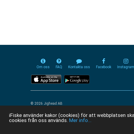
Om oss
FAQ
Kontakta oss
Facebook
Instagra
© 2026 Jighead AB
iFiske använder kakor (cookies) för att webbplatsen ska
cookies från oss används.
Mer info...