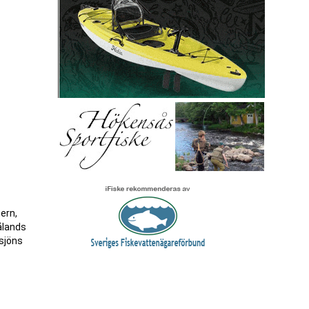
ern,
ålands
rsjöns