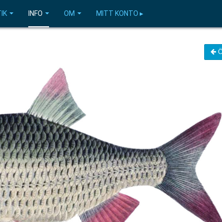
IK
INFO
OM
MITT KONTO ▸
Ö