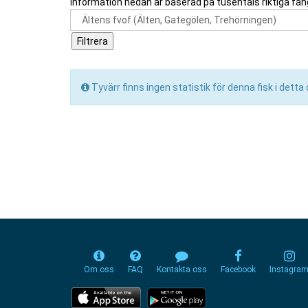
Information nedan är baserad på tusentals riktiga fån
Tyvärr finns ingen statistik för denna fisk i dett
Om oss
FAQ
Kontakta oss
Facebook
Instagra