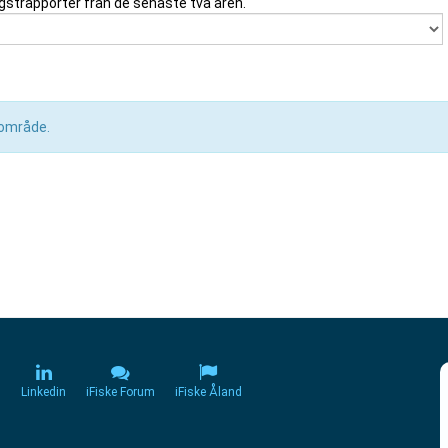
gstrapporter från de senaste två åren.
a område.
m
Linkedin
iFiske Forum
iFiske Åland