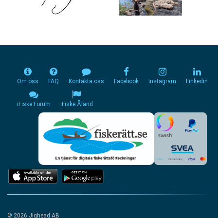
Om oss
FAQ
Kontakta oss
Facebook
Instagram
Linkedin
iFiske Forum
iFiske Åland
© 2026 Jighead AB