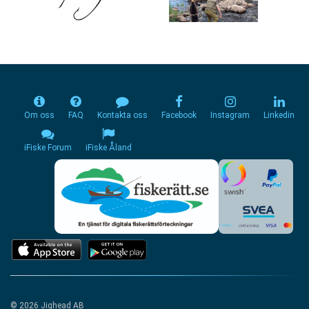
Om oss
FAQ
Kontakta oss
Facebook
Instagram
Linkedin
iFiske Forum
iFiske Åland
© 2026 Jighead AB