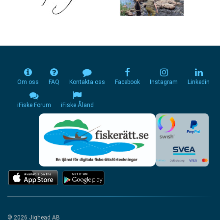
Om oss
FAQ
Kontakta oss
Facebook
Instagram
Linkedin
iFiske Forum
iFiske Åland
© 2026 Jighead AB