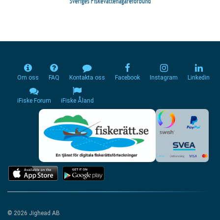
Om oss
FAQ
Kontakta oss
Facebook
Instagram
Linkedin
iFiske Forum
iFiske Åland
© 2026 Jighead AB