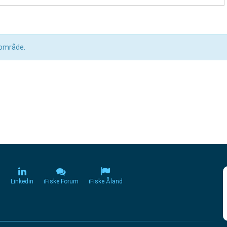
a område.
m
Linkedin
iFiske Forum
iFiske Åland