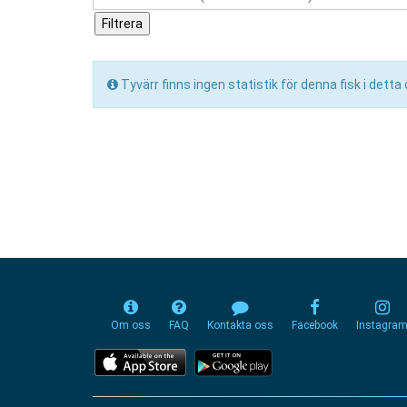
Tyvärr finns ingen statistik för denna fisk i dett
Om oss
FAQ
Kontakta oss
Facebook
Instagra