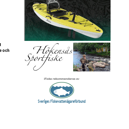
t
e och