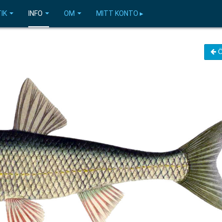
IK
INFO
OM
MITT KONTO ▸
Ö