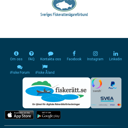
Om oss
FAQ
Kontakta oss
Facebook
Instagram
Linkedin
iFiske Forum
iFiske Åland