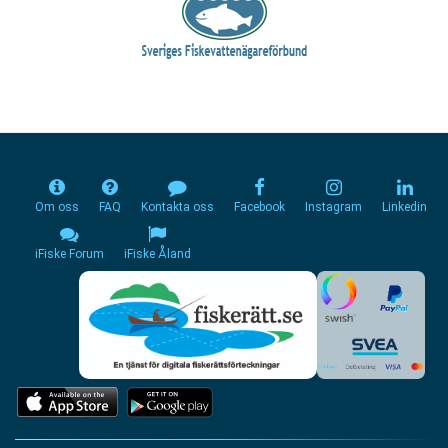
Om oss
FAQ
Kontakta oss
Facebook
Instagram
Linkedin
iFiske Forum
iFiske Åland