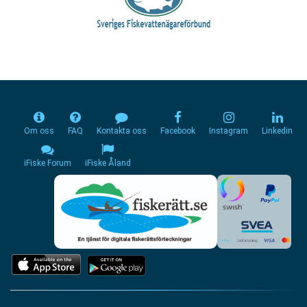
Om oss
FAQ
Kontakta oss
Facebook
Instagram
Linkedin
iFiske Forum
iFiske Åland