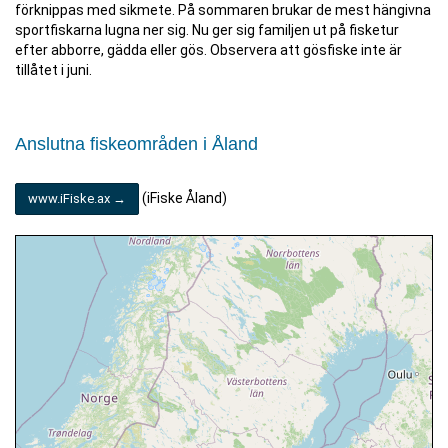
förknippas med sikmete. På sommaren brukar de mest hängivna
sportfiskarna lugna ner sig. Nu ger sig familjen ut på fisketur
efter abborre, gädda eller gös. Observera att gösfiske inte är
tillåtet i juni.
Anslutna fiskeområden i Åland
(iFiske Åland)
www.iFiske.ax →