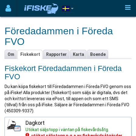
Föredadammen i Föreda
FVO
Om
Fiskekort
Rapporter
Karta
Boende
Fiskekort Föredadammen i Föreda
FVO
Du kan köpa fiskekort till Föredadammen i Föreda FVO genom oss
på iFiske! Alla produkter (fiskekort) som säljs är digitala, dvs det
och kvittot levereras via ePost, till appen och som ett SMS
(tillval) från oss på iFiske. Säljare är Föredadammen i Föreda FVO
(450309-9337).
Dagkort
Utökat säljstopp i väntan på fiskevårdsåtg.
utökat säljstopp p.g.a av fiskevårdsåtgärder.