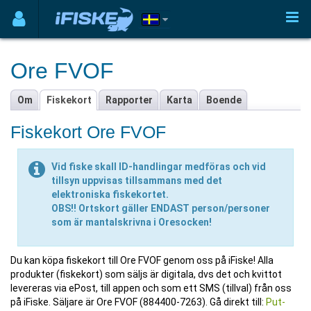
Ore FVOF
Om
Fiskekort
Rapporter
Karta
Boende
Fiskekort Ore FVOF
Vid fiske skall ID-handlingar medföras och vid
tillsyn uppvisas tillsammans med det
elektroniska fiskekortet.
OBS!! Ortskort gäller ENDAST person/personer
som är mantalskrivna i Oresocken!
Du kan köpa fiskekort till Ore FVOF genom oss på iFiske! Alla
produkter (fiskekort) som säljs är digitala, dvs det och kvittot
levereras via ePost, till appen och som ett SMS (tillval) från oss
på iFiske. Säljare är Ore FVOF (884400-7263). Gå direkt till:
Put-