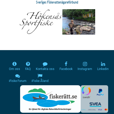
Om oss
FAQ
Kontakta oss
Facebook
Instagram
Linkedin
iFiske Forum
iFiske Åland