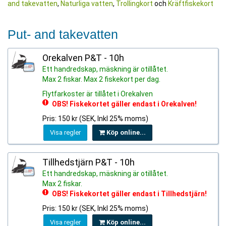
and takevatten
,
Naturliga vatten
,
Trollingkort
och
Kräftfiskekort
Put- and takevatten
Orekalven P&T - 10h
Ett handredskap, mäskning är otillåtet.
Max 2 fiskar. Max 2 fiskekort per dag.
Flytfarkoster är tillåtet i Orekalven
OBS! Fiskekortet gäller endast i Orekalven!
Pris: 150 kr (SEK, Inkl 25% moms)
Visa regler
Köp online...
Tillhedstjärn P&T - 10h
Ett handredskap, mäskning är otillåtet.
Max 2 fiskar.
OBS! Fiskekortet gäller endast i Tillhedstjärn!
Pris: 150 kr (SEK, Inkl 25% moms)
Visa regler
Köp online...