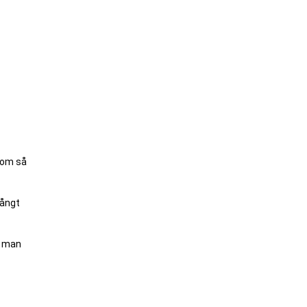
r om så
långt
t man