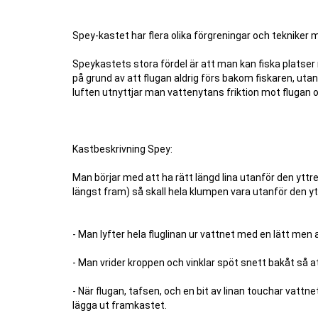
Spey-kastet har flera olika förgreningar och tekniker
Speykastets stora fördel är att man kan fiska platse
på grund av att flugan aldrig förs bakom fiskaren, utan 
luften utnyttjar man vattenytans friktion mot flugan oc
Kastbeskrivning Spey:
Man börjar med att ha rätt längd lina utanför den ytt
längst fram) så skall hela klumpen vara utanför den yt
- Man lyfter hela fluglinan ur vattnet med en lätt men
- Man vrider kroppen och vinklar spöt snett bakåt så at
- När flugan, tafsen, och en bit av linan touchar vattn
lägga ut framkastet.