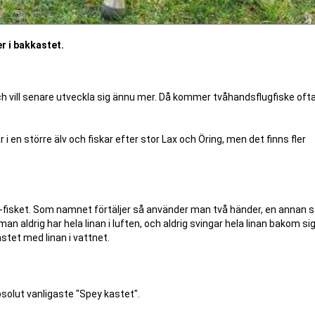
r i bakkastet.
ch vill senare utveckla sig ännu mer. Då kommer tvåhandsflugfiske ofta 
i en större älv och fiskar efter stor Lax och Öring, men det finns fler
ds-fisket. Som namnet förtäljer så använder man två händer, en annan s
an aldrig har hela linan i luften, och aldrig svingar hela linan bakom si
stet med linan i vattnet.
bsolut vanligaste "Spey kastet".