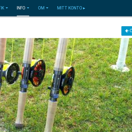
IK
INFO
OM
MITT KONTO ▸
Ö