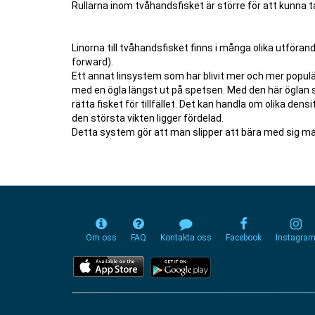
Rullarna inom tvåhandsfisket är större för att kunna ta
Linorna till tvåhandsfisket finns i många olika utföra
forward).
Ett annat linsystem som har blivit mer och mer populä
med en ögla längst ut på spetsen. Med den här öglan s
rätta fisket för tillfället. Det kan handla om olika de
den största vikten ligger fördelad.
Detta system gör att man slipper att bära med sig mass
Om oss
FAQ
Kontakta oss
Facebook
Instagra