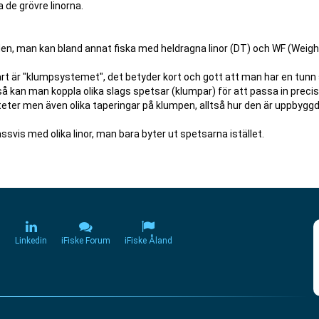
 de grövre linorna.
nden, man kan bland annat fiska med heldragna linor (DT) och WF (Weigh
rt är "klumpsystemet", det betyder kort och gott att man har en tunn 
å kan man koppla olika slags spetsar (klumpar) för att passa in precis
nsiteter men även olika taperingar på klumpen, alltså hur den är uppbygg
vis med olika linor, man bara byter ut spetsarna istället.
m
Linkedin
iFiske Forum
iFiske Åland