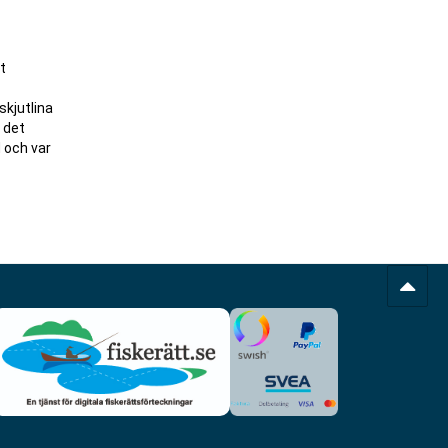
t
skjutlina
 det
d och var