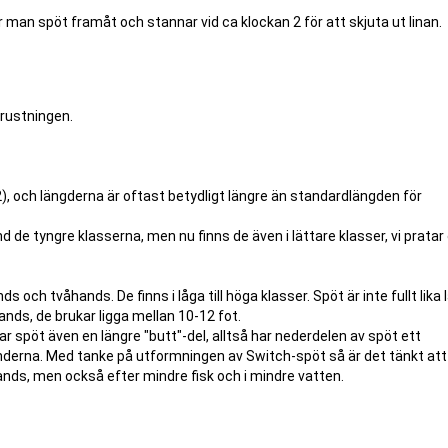
man spöt framåt och stannar vid ca klockan 2 för att skjuta ut linan.
rustningen.
), och längderna är oftast betydligt längre än standardlängden för
de tyngre klasserna, men nu finns de även i lättare klasser, vi prata
s och tvåhands. De finns i låga till höga klasser. Spöt är inte fullt lika 
nds, de brukar ligga mellan 10-12 fot.
 spöt även en längre "butt"-del, alltså har nederdelen av spöt ett
derna. Med tanke på utformningen av Switch-spöt så är det tänkt at
s, men också efter mindre fisk och i mindre vatten.