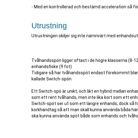
- Med en kontrollerad och bestämd acceleration så för 
Utrustning
Utrustningen skiljer sig inte nämnvärt med enhandsut
Tvåhandsspön ligger oftast i de högre klasserna (8-12
enhandsfiske (9 fot).
Tidigare så har tvåhandsspöt endast förekommit bland 
kallade Switch-spön.
Ett Switch-spö är unikt, och likt en hybrid mellan enhand
som ett rent tvåhands, men inte lika kort som ett enha
Switch-spöt ser ut som ett längre enhands, dock så har
korkhandtag så att man skall kunna använda båda hän
ska kunna använda spöt både som enhands och tvåhand