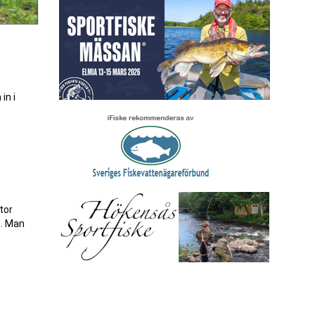
in i
tor
g. Man