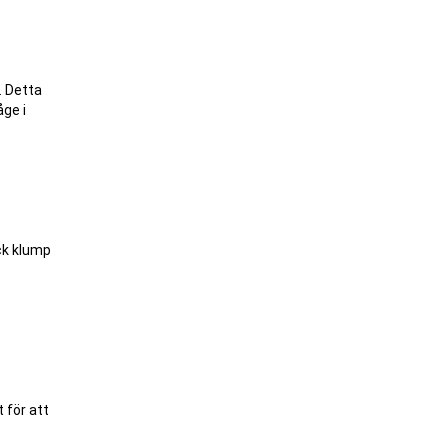
. Detta
åge i
ck klump
 för att