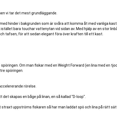
 men vi tar det mest grundläggande.
r med hinder i bakgrunden som är svåra att komma åt med vanliga kast
istället bara touchar vattenytan vid sidan av. Med hjälp av en stor linb
h tafsen, för att sedan elegant föra över kraften till ett kast.
re spöringen. Om man fiskar med en Weight Forward (en lina med en tjo
tre spöringen.
 accelererande rörelse.
t det skapas en båge på linan, en så kallad "D-loop".
et straxt uppströms fiskaren så har man laddat spö och lina på rätt sätt