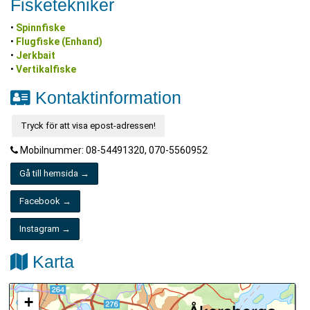
Fisketekniker
•
Spinnfiske
•
Flugfiske (Enhand)
•
Jerkbait
•
Vertikalfiske
Kontaktinformation
Tryck för att visa epost-adressen!
Mobilnummer: 08-54491320, 070-5560952
Gå till hemsida →
Facebook →
Instagram →
Karta
+