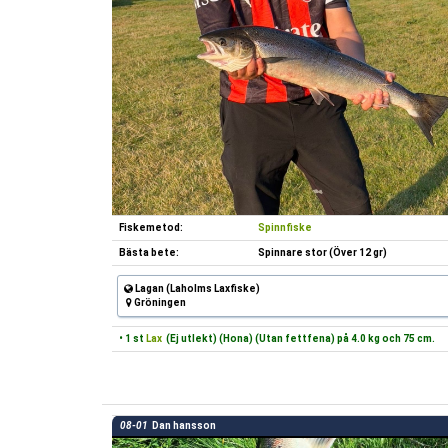
Fiskemetod:
Spinnfiske
Bästa bete:
Spinnare stor (Över 12 gr)
Lagan (Laholms Laxfiske)
Gröningen
• 1 st
Lax
(Ej utlekt) (Hona) (Utan fettfena) på 4.0 kg och 75 cm.
08-01
Dan hansson