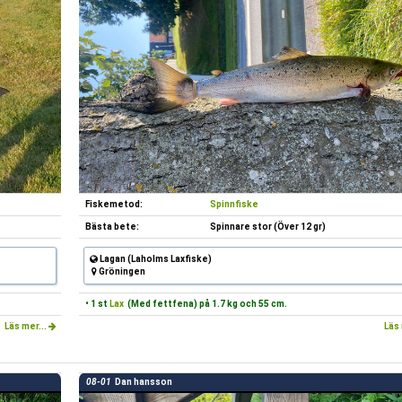
Fiskemetod:
Spinnfiske
Bästa bete:
Spinnare stor (Över 12 gr)
Lagan (Laholms Laxfiske)
Gröningen
• 1 st
Lax
(Med fettfena) på 1.7 kg och 55 cm.
Läs mer...
Läs 
08-01
Dan hansson