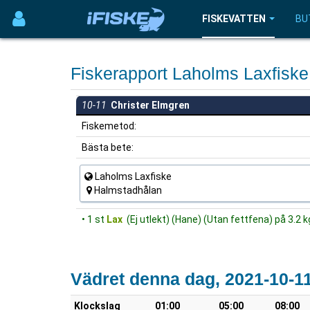
FISKEVATTEN
BU
Fiskerapport Laholms Laxfisk
10-11
Christer Elmgren
Fiskemetod:
Bästa bete:
Laholms Laxfiske
Halmstadhålan
• 1 st
Lax
(Ej utlekt) (Hane) (Utan fettfena) på 3.2 
Vädret denna dag, 2021-10-1
Klockslag
01:00
05:00
08:00