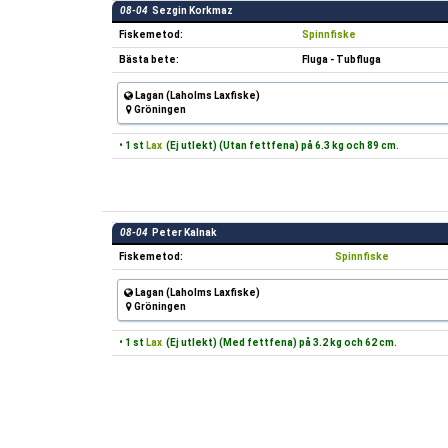
08-04
Sezgin Korkmaz
Fiskemetod:
Spinnfiske
Bästa bete:
Fluga - Tubfluga
Lagan (Laholms Laxfiske)
Gröningen
• 1 st
Lax
(Ej utlekt) (Utan fettfena) på 6.3 kg och 89 cm.
08-04
Peter Kalnak
Fiskemetod:
Spinnfiske
Lagan (Laholms Laxfiske)
Gröningen
• 1 st
Lax
(Ej utlekt) (Med fettfena) på 3.2 kg och 62 cm.