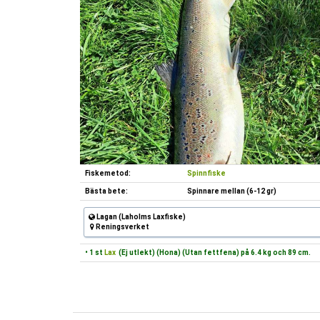
Fiskemetod:
Spinnfiske
Bästa bete:
Spinnare mellan (6-12 gr)
Lagan (Laholms Laxfiske)
Reningsverket
• 1 st
Lax
(Ej utlekt) (Hona) (Utan fettfena) på 6.4 kg och 89 cm.