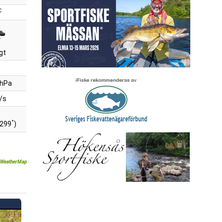
C
gt
 hPa
/s
°
(299
)
WeatherMap