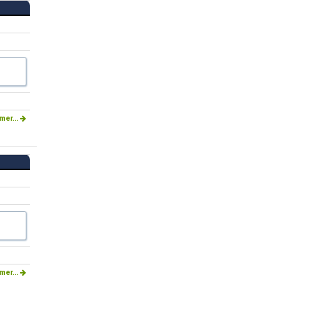
mer...
mer...