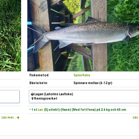
Fiskemetod:
Spinnfiske
Bästa bete:
Spinnare mellan (6-12 gr)
Lagan (Laholms Laxfiske)
Reningsverket
• 1 st
Lax
(Ej utlekt) (Hane) (Med fettfena) på 2.6 kg och 65 cm.
Läs mer...
Läs 