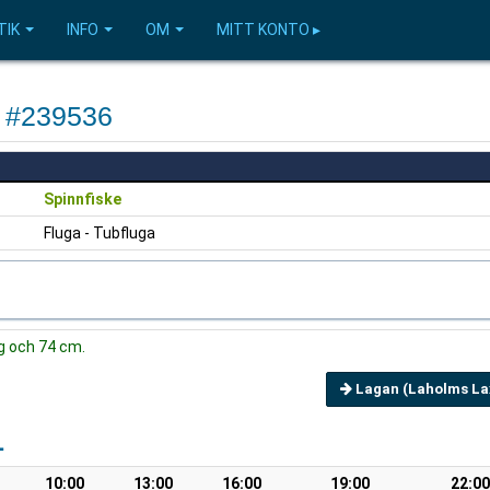
TIK
INFO
OM
MITT KONTO ▸
e #239536
Spinnfiske
Fluga - Tubfluga
kg och 74 cm.
Lagan (Laholms Lax
1
10:00
13:00
16:00
19:00
22:00