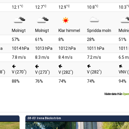
°C
°C
°C
°C
°
12.1
12.7
12.9
10.8
10.3
Molnigt
Molnigt
Klar himmel
Spridda moln
Molni
57%
61%
8%
28%
51%
Pa
1014 hPa
1013 hPa
1012 hPa
1011 hPa
1011
7.8 m/s
8.3 m/s
8.4 m/s
7.2 m/s
6.5 m
°
°
°
°
°
68
)
V (270
)
V (282
)
VNV 
V (273
)
V (282
)
88%
76%
74%
74%
94%
Väderdata från
Open
08-03
Irena Bäckström