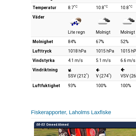
°C
°C
°C
Temperatur
8.7
10.8
10.8
Väder
Lite regn
Molnigt
Molnigt
Molnighet
84%
67%
52%
Lufttryck
1018 hPa
1015 hPa
1015 h
Vindstyrka
4.1 m/s
5.1 m/s
6.6 m/s
Vindriktning
°
°
SSV (212
)
V (274
)
VSV (2
Luftfuktighet
93%
100%
100%
Fiskerapporter, Laholms Laxfiske
08-03
Omeed Ahmed