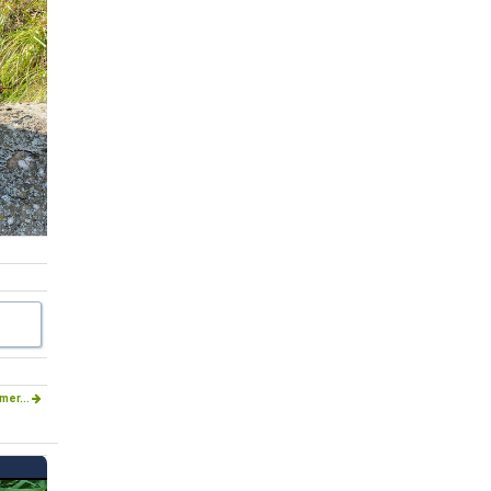
mer...