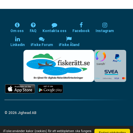
Om oss
FAQ
Kontakta oss
Facebook
Instagram
Linkedin
iFiske Forum
iFiske Åland
© 2026 Jighead AB
iFiske använder kakor (cookies) för att webbplatsen ska fungera
Endast nödvändiga