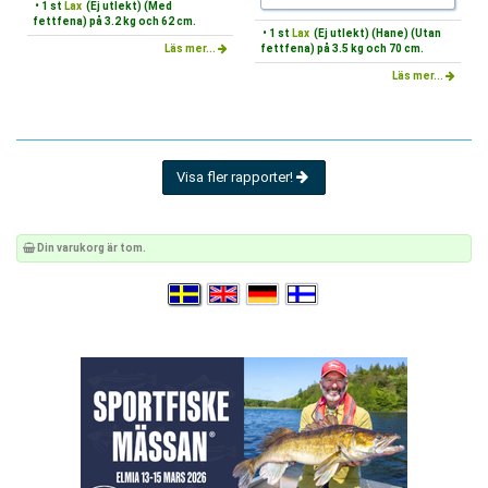
• 1 st
Lax
(Ej utlekt) (Med
fettfena) på 3.2 kg och 62 cm.
• 1 st
Lax
(Ej utlekt) (Hane) (Utan
Läs mer...
fettfena) på 3.5 kg och 70 cm.
Läs mer...
Visa fler rapporter!
Din varukorg är tom.