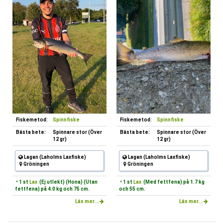
Fiskemetod:
Spinnfiske
Fiskemetod:
Spinnfiske
Bästa bete:
Spinnare stor (Över
Bästa bete:
Spinnare stor (Över
12 gr)
12 gr)
Lagan (Laholms Laxfiske)
Lagan (Laholms Laxfiske)
Gröningen
Gröningen
• 1 st
Lax
(Ej utlekt) (Hona) (Utan
• 1 st
Lax
(Med fettfena) på 1.7 kg
fettfena) på 4.0 kg och 75 cm.
och 55 cm.
Läs mer...
Läs mer...