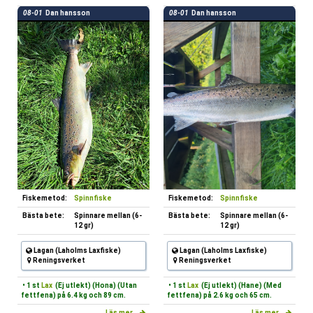
08-01
Dan hansson
08-01
Dan hansson
Fiskemetod:
Spinnfiske
Fiskemetod:
Spinnfiske
Bästa bete:
Spinnare mellan (6-
Bästa bete:
Spinnare mellan (6-
12 gr)
12 gr)
Lagan (Laholms Laxfiske)
Lagan (Laholms Laxfiske)
Reningsverket
Reningsverket
• 1 st
Lax
(Ej utlekt) (Hona) (Utan
• 1 st
Lax
(Ej utlekt) (Hane) (Med
fettfena) på 6.4 kg och 89 cm.
fettfena) på 2.6 kg och 65 cm.
Läs mer...
Läs mer...