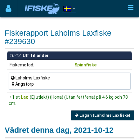
Fiskerapport Laholms Laxfiske
#239630
10-12
Ulf Tillander
Fiskemetod:
Spinnfiske
Laholms Laxfiske
Ängstorp
• 1 st
Lax
(Ej utlekt) (Hona) (Utan fettfena) på 4.6 kg och 78
cm.
Lagan (Laholms Laxfiske)
Vädret denna dag, 2021-10-12