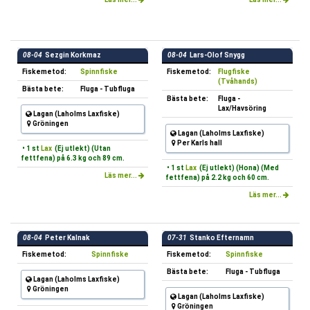
08-04
Sezgin Korkmaz
08-04
Lars-Olof Snygg
Fiskemetod:
Spinnfiske
Fiskemetod:
Flugfiske
(Tvåhands)
Bästa bete:
Fluga - Tubfluga
Bästa bete:
Fluga -
Lax/Havsöring
Lagan (Laholms Laxfiske)
Gröningen
Lagan (Laholms Laxfiske)
Per Karls hall
• 1 st
Lax
(Ej utlekt) (Utan
fettfena) på 6.3 kg och 89 cm.
• 1 st
Lax
(Ej utlekt) (Hona) (Med
Läs mer...
fettfena) på 2.2 kg och 60 cm.
Läs mer...
08-04
Peter Kalnak
07-31
Stanko Efternamn
Fiskemetod:
Spinnfiske
Fiskemetod:
Spinnfiske
Bästa bete:
Fluga - Tubfluga
Lagan (Laholms Laxfiske)
Gröningen
Lagan (Laholms Laxfiske)
Gröningen