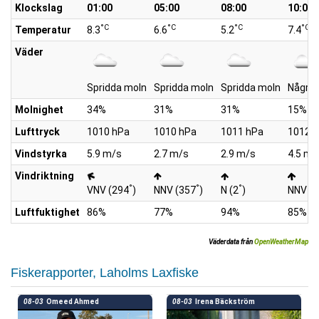
Klockslag
01:00
05:00
08:00
10:00
°C
°C
°C
°C
Temperatur
8.3
6.6
5.2
7.4
Väder
Spridda moln
Spridda moln
Spridda moln
Några 
Molnighet
34%
31%
31%
15%
Lufttryck
1010 hPa
1010 hPa
1011 hPa
1012 
Vindstyrka
5.9 m/s
2.7 m/s
2.9 m/s
4.5 m/
Vindriktning
°
°
°
VNV (294
)
NNV (357
)
N (2
)
NNV (
Luftfuktighet
86%
77%
94%
85%
Väderdata från
OpenWeatherMap
Fiskerapporter, Laholms Laxfiske
08-03
Omeed Ahmed
08-03
Irena Bäckström