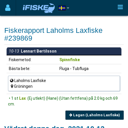
Fiskerapport Laholms Laxfiske
#239869
10-13
Lennart Bertilsson
Fiskemetod:
Spinnfiske
Bästa bete:
Fluga - Tubfluga
Laholms Laxfiske
Gröningen
• 1 st
Lax
(Ej utlekt) (Hane) (Utan fettfena) på 2.0 kg och 69
cm.
Lagan (Laholms Laxfiske)