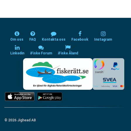
Om oss
FAQ
Kontakta oss
Facebook
Instagram
Linkedin
iFiske Forum
iFiske Åland
© 2026 Jighead AB