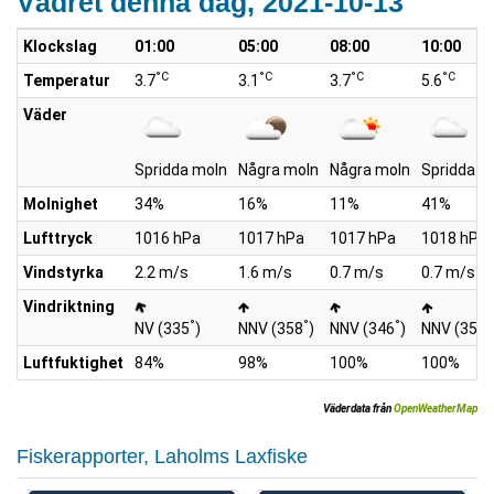
Vädret denna dag, 2021-10-13
Klockslag
01:00
05:00
08:00
10:00
°C
°C
°C
°C
Temperatur
3.7
3.1
3.7
5.6
Väder
Spridda moln
Några moln
Några moln
Spridda m
Molnighet
34%
16%
11%
41%
Lufttryck
1016 hPa
1017 hPa
1017 hPa
1018 hPa
Vindstyrka
2.2 m/s
1.6 m/s
0.7 m/s
0.7 m/s
Vindriktning
°
°
°
°
NV (335
)
NNV (358
)
NNV (346
)
NNV (352
Luftfuktighet
84%
98%
100%
100%
Väderdata från
OpenWeatherMap
Fiskerapporter, Laholms Laxfiske