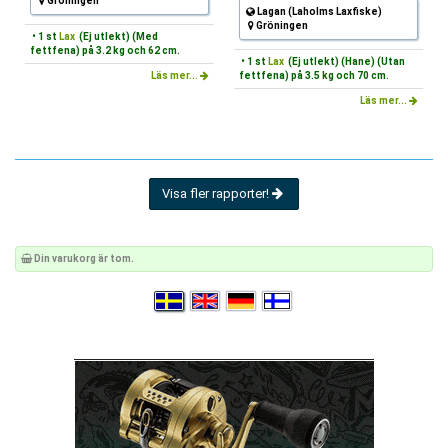
Gröningen
Lagan (Laholms Laxfiske)
Gröningen
• 1 st
Lax
(Ej utlekt) (Med
fettfena) på 3.2 kg och 62 cm.
• 1 st
Lax
(Ej utlekt) (Hane) (Utan
Läs mer...
fettfena) på 3.5 kg och 70 cm.
Läs mer...
Visa fler rapporter!
Din varukorg är tom.