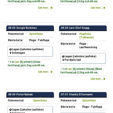
fettfena) på 6.4 kg och 89 cm.
fettfena) på 2.6 kg och 65 cm.
Läs mer...
Läs mer...
08-04
Sezgin Korkmaz
08-04
Lars-Olof Snygg
Fiskemetod:
Spinnfiske
Fiskemetod:
Flugfiske
(Tvåhands)
Bästa bete:
Fluga - Tubfluga
Bästa bete:
Fluga -
Lax/Havsöring
Lagan (Laholms Laxfiske)
Gröningen
Lagan (Laholms Laxfiske)
Per Karls hall
• 1 st
Lax
(Ej utlekt) (Utan
fettfena) på 6.3 kg och 89 cm.
• 1 st
Lax
(Ej utlekt) (Hona) (Med
Läs mer...
fettfena) på 2.2 kg och 60 cm.
Läs mer...
08-04
Peter Kalnak
07-31
Stanko Efternamn
Fiskemetod:
Spinnfiske
Fiskemetod:
Spinnfiske
Bästa bete:
Fluga - Tubfluga
Lagan (Laholms Laxfiske)