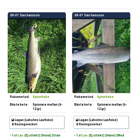
08-01
Dan hansson
08-01
Dan hansson
Fiskemetod:
Spinnfiske
Fiskemetod:
Spinnfiske
Bästa bete:
Spinnare mellan (6-
Bästa bete:
Spinnare mellan (6-
12 gr)
12 gr)
Lagan (Laholms Laxfiske)
Lagan (Laholms Laxfiske)
Reningsverket
Reningsverket
• 1 st
Lax
(Ej utlekt) (Hona) (Utan
• 1 st
Lax
(Ej utlekt) (Hane) (Med