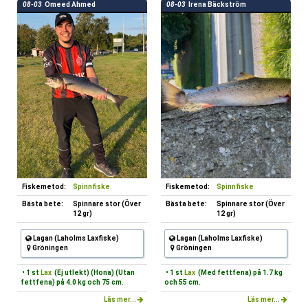
08-03
Omeed Ahmed
08-03
Irena Bäckström
Fiskemetod:
Spinnfiske
Fiskemetod:
Spinnfiske
Bästa bete:
Spinnare stor (Över
Bästa bete:
Spinnare stor (Över
12 gr)
12 gr)
Lagan (Laholms Laxfiske)
Lagan (Laholms Laxfiske)
Gröningen
Gröningen
• 1 st
Lax
(Ej utlekt) (Hona) (Utan
• 1 st
Lax
(Med fettfena) på 1.7 kg
fettfena) på 4.0 kg och 75 cm.
och 55 cm.
Läs mer...
Läs mer...