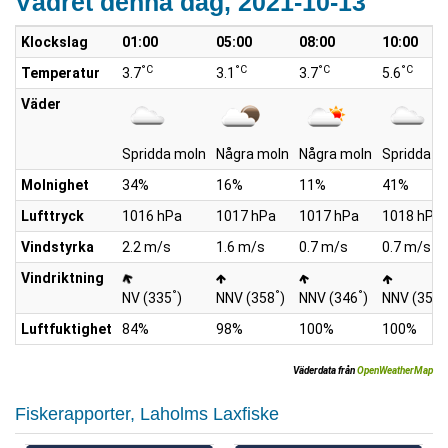
Vädret denna dag, 2021-10-13
Klockslag
01:00
05:00
08:00
10:00
°C
°C
°C
°C
Temperatur
3.7
3.1
3.7
5.6
Väder
Spridda moln
Några moln
Några moln
Spridda m
Molnighet
34%
16%
11%
41%
Lufttryck
1016 hPa
1017 hPa
1017 hPa
1018 hPa
Vindstyrka
2.2 m/s
1.6 m/s
0.7 m/s
0.7 m/s
Vindriktning
°
°
°
°
NV (335
)
NNV (358
)
NNV (346
)
NNV (352
Luftfuktighet
84%
98%
100%
100%
Väderdata från
OpenWeatherMap
Fiskerapporter, Laholms Laxfiske