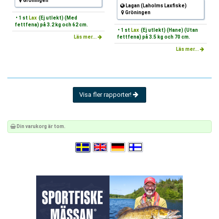
Gröningen
Lagan (Laholms Laxfiske)
Gröningen
• 1 st
Lax
(Ej utlekt) (Med
fettfena) på 3.2 kg och 62 cm.
• 1 st
Lax
(Ej utlekt) (Hane) (Utan
Läs mer...
fettfena) på 3.5 kg och 70 cm.
Läs mer...
Visa fler rapporter!
Din varukorg är tom.