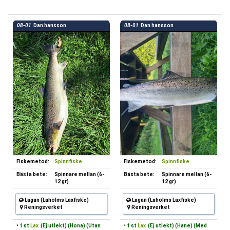
08-01
Dan hansson
08-01
Dan hansson
Fiskemetod:
Spinnfiske
Fiskemetod:
Spinnfiske
Bästa bete:
Spinnare mellan (6-
Bästa bete:
Spinnare mellan (6-
12 gr)
12 gr)
Lagan (Laholms Laxfiske)
Lagan (Laholms Laxfiske)
Reningsverket
Reningsverket
• 1 st
Lax
(Ej utlekt) (Hona) (Utan
• 1 st
Lax
(Ej utlekt) (Hane) (Med