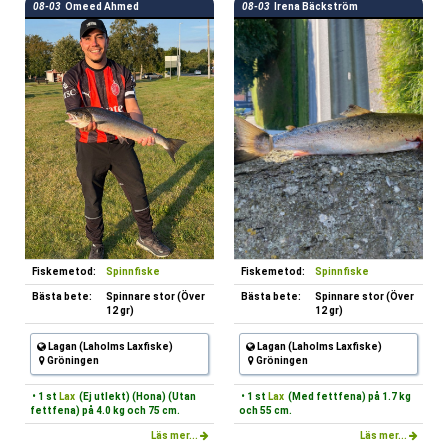
08-03
Omeed Ahmed
08-03
Irena Bäckström
Fiskemetod:
Spinnfiske
Fiskemetod:
Spinnfiske
Bästa bete:
Spinnare stor (Över
Bästa bete:
Spinnare stor (Över
12 gr)
12 gr)
Lagan (Laholms Laxfiske)
Lagan (Laholms Laxfiske)
Gröningen
Gröningen
• 1 st
Lax
(Ej utlekt) (Hona) (Utan
• 1 st
Lax
(Med fettfena) på 1.7 kg
fettfena) på 4.0 kg och 75 cm.
och 55 cm.
Läs mer...
Läs mer...