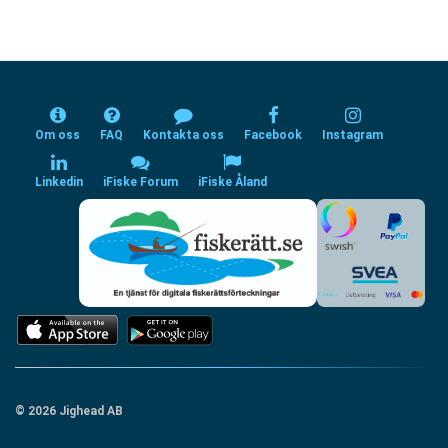
Om oss
FAQ
Kontakta oss
Facebook
Instagram
Linkedin
iFiske Forum
iFiske Åland
© 2026 Jighead AB