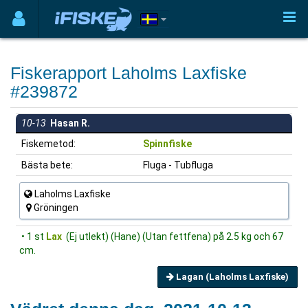
Fiskerapport Laholms Laxfiske
#239872
10-13
Hasan R.
Fiskemetod:
Spinnfiske
Bästa bete:
Fluga - Tubfluga
Laholms Laxfiske
Gröningen
• 1 st
Lax
(Ej utlekt) (Hane) (Utan fettfena) på 2.5 kg och 67
cm.
Lagan (Laholms Laxfiske)