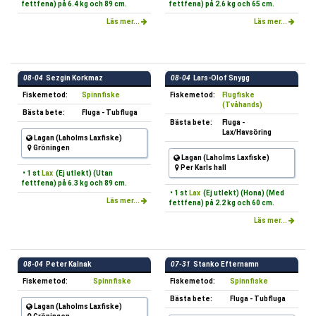
fettfena) på 6.4 kg och 89 cm.
fettfena) på 2.6 kg och 65 cm.
Läs mer...
Läs mer...
08-04
Sezgin Korkmaz
08-04
Lars-Olof Snygg
Fiskemetod:
Spinnfiske
Fiskemetod:
Flugfiske
(Tvåhands)
Bästa bete:
Fluga - Tubfluga
Bästa bete:
Fluga -
Lax/Havsöring
Lagan (Laholms Laxfiske)
Gröningen
Lagan (Laholms Laxfiske)
Per Karls hall
• 1 st
Lax
(Ej utlekt) (Utan
fettfena) på 6.3 kg och 89 cm.
• 1 st
Lax
(Ej utlekt) (Hona) (Med
Läs mer...
fettfena) på 2.2 kg och 60 cm.
Läs mer...
08-04
Peter Kalnak
07-31
Stanko Efternamn
Fiskemetod:
Spinnfiske
Fiskemetod:
Spinnfiske
Bästa bete:
Fluga - Tubfluga
Lagan (Laholms Laxfiske)