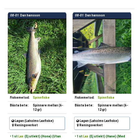
08-01
Dan hansson
08-01
Dan hansson
Fiskemetod:
Spinnfiske
Fiskemetod:
Spinnfiske
Bästa bete:
Spinnare mellan (6-
Bästa bete:
Spinnare mellan (6-
12 gr)
12 gr)
Lagan (Laholms Laxfiske)
Lagan (Laholms Laxfiske)
Reningsverket
Reningsverket
• 1 st
Lax
(Ej utlekt) (Hona) (Utan
• 1 st
Lax
(Ej utlekt) (Hane) (Med