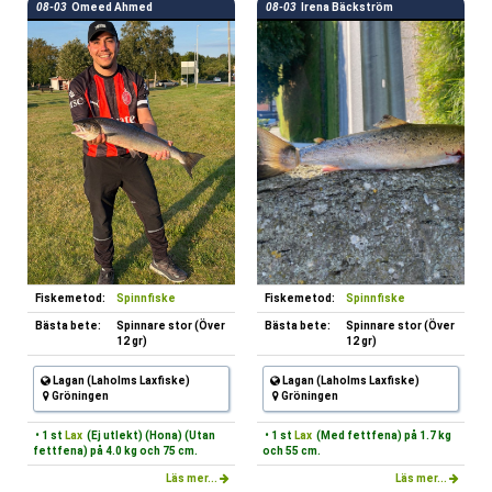
08-03
Omeed Ahmed
08-03
Irena Bäckström
Fiskemetod:
Spinnfiske
Fiskemetod:
Spinnfiske
Bästa bete:
Spinnare stor (Över
Bästa bete:
Spinnare stor (Över
12 gr)
12 gr)
Lagan (Laholms Laxfiske)
Lagan (Laholms Laxfiske)
Gröningen
Gröningen
• 1 st
Lax
(Ej utlekt) (Hona) (Utan
• 1 st
Lax
(Med fettfena) på 1.7 kg
fettfena) på 4.0 kg och 75 cm.
och 55 cm.
Läs mer...
Läs mer...