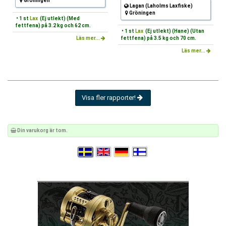
Gröningen
Lagan (Laholms Laxfiske)
Gröningen
• 1 st
Lax
(Ej utlekt) (Med
fettfena) på 3.2 kg och 62 cm.
• 1 st
Lax
(Ej utlekt) (Hane) (Utan
Läs mer...
fettfena) på 3.5 kg och 70 cm.
Läs mer...
Visa fler rapporter!
Din varukorg är tom.