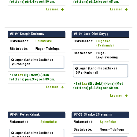
fettfena) på 6.4 kg och 89 cm.
fettfena) på 2.6 kg och 65 cm.
Läs mer...
Läs mer...
08-04
Sezgin Korkmaz
08-04
Lars-Olof Snygg
Fiskemetod:
Spinnfiske
Fiskemetod:
Flugfiske
(Tvåhands)
Bästa bete:
Fluga - Tubfluga
Bästa bete:
Fluga -
Lax/Havsöring
Lagan (Laholms Laxfiske)
Gröningen
Lagan (Laholms Laxfiske)
Per Karls hall
• 1 st
Lax
(Ej utlekt) (Utan
fettfena) på 6.3 kg och 89 cm.
• 1 st
Lax
(Ej utlekt) (Hona) (Med
Läs mer...
fettfena) på 2.2 kg och 60 cm.
Läs mer...
08-04
Peter Kalnak
07-31
Stanko Efternamn
Fiskemetod:
Spinnfiske
Fiskemetod:
Spinnfiske
Bästa bete:
Fluga - Tubfluga
Lagan (Laholms Laxfiske)