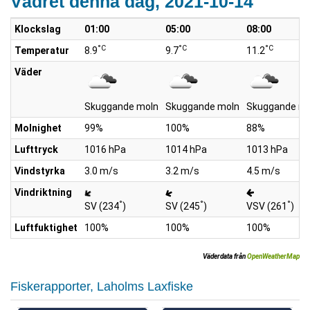
Vädret denna dag, 2021-10-14
Klockslag
01:00
05:00
08:00
°C
°C
°C
Temperatur
8.9
9.7
11.2
Väder
Skuggande moln
Skuggande moln
Skuggande mo
Molnighet
99%
100%
88%
Lufttryck
1016 hPa
1014 hPa
1013 hPa
Vindstyrka
3.0 m/s
3.2 m/s
4.5 m/s
Vindriktning
°
°
°
SV (234
)
SV (245
)
VSV (261
)
Luftfuktighet
100%
100%
100%
Väderdata från
OpenWeatherMap
Fiskerapporter, Laholms Laxfiske