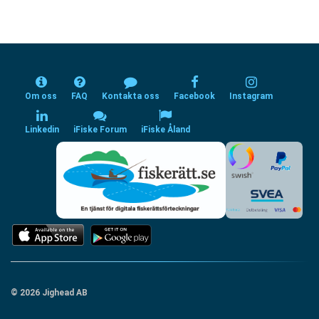
Om oss
FAQ
Kontakta oss
Facebook
Instagram
Linkedin
iFiske Forum
iFiske Åland
© 2026 Jighead AB