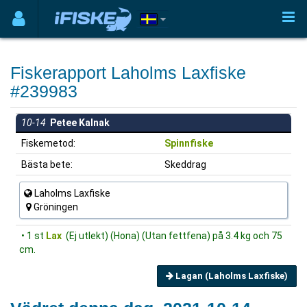
Fiskerapport Laholms Laxfiske
#239983
10-14
Petee Kalnak
Fiskemetod:
Spinnfiske
Bästa bete:
Skeddrag
Laholms Laxfiske
Gröningen
• 1 st
Lax
(Ej utlekt) (Hona) (Utan fettfena) på 3.4 kg och 75
cm.
Lagan (Laholms Laxfiske)