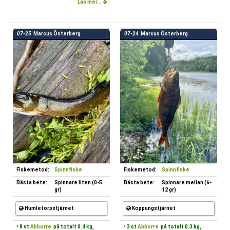
Läs mer...
07-25
Marcus Österberg
07-24
Marcus Österberg
Fiskemetod:
Spinnfiske
Fiskemetod:
Spinnfiske
Bästa bete:
Spinnare liten (0-5
Bästa bete:
Spinnare mellan (6-
gr)
12 gr)
Humletorpstjärnet
Koppungstjärnet
• 8 st
Abborre
på totalt 0.4 kg,
• 3 st
Abborre
på totalt 0.3 kg,