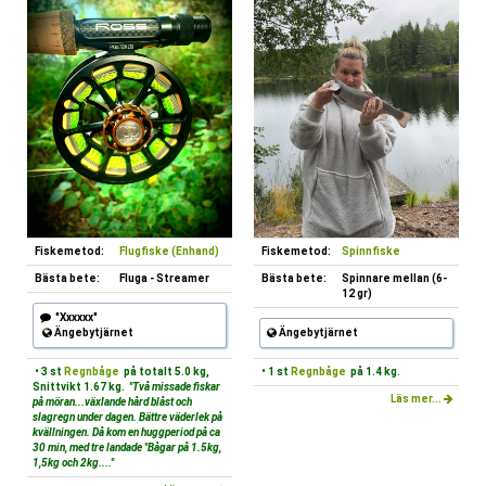
Fiskemetod:
Flugfiske (Enhand)
Fiskemetod:
Spinnfiske
Bästa bete:
Fluga - Streamer
Bästa bete:
Spinnare mellan (6-
12 gr)
"Xxxxxx"
Ängebytjärnet
Ängebytjärnet
• 3 st
Regnbåge
på totalt 5.0 kg,
• 1 st
Regnbåge
på 1.4 kg.
Snittvikt 1.67 kg.
"Två missade fiskar
Läs mer...
på möran...växlande hård blåst och
slagregn under dagen. Bättre väderlek på
kvällningen. Då kom en huggperiod på ca
30 min, med tre landade "Bågar på 1.5kg,
1,5kg och 2kg...."