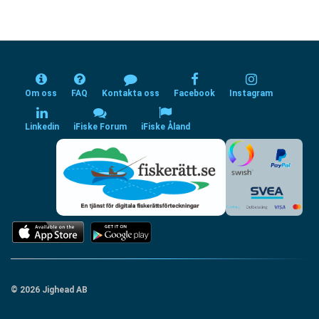
Om oss
FAQ
Kontakta oss
Facebook
Instagram
Linkedin
iFiske Forum
iFiske Åland
© 2026 Jighead AB