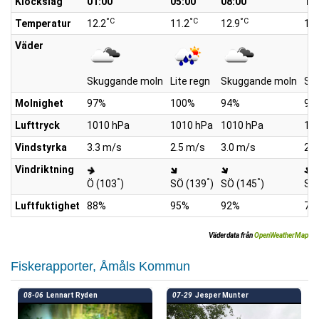
Klockslag
01:00
05:00
08:00
10
°C
°C
°C
Temperatur
12.2
11.2
12.9
15.
Väder
Skuggande moln
Lite regn
Skuggande moln
Sk
Molnighet
97%
100%
94%
91
Lufttryck
1010 hPa
1010 hPa
1010 hPa
10
Vindstyrka
3.3 m/s
2.5 m/s
3.0 m/s
2.7
Vindriktning
°
°
°
Ö (103
)
SÖ (139
)
SÖ (145
)
SS
Luftfuktighet
88%
95%
92%
79
Väderdata från
OpenWeatherMap
Fiskerapporter, Åmåls Kommun
08-06
Lennart Ryden
07-29
Jesper Munter