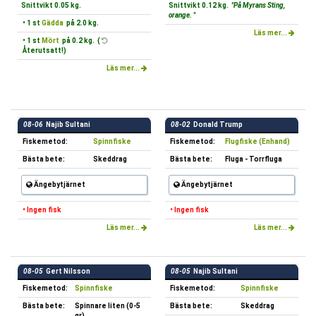
Snittvikt 0.05 kg.
Snittvikt 0.12 kg.
"På Myrans Sting,
orange. "
• 1 st
Gädda
på 2.0 kg.
Läs mer...
• 1 st
Mört
på 0.2 kg. (
Återutsatt!)
Läs mer...
08-06
Najib Sultani
08-02
Donald Trump
Fiskemetod:
Spinnfiske
Fiskemetod:
Flugfiske (Enhand)
Bästa bete:
Skeddrag
Bästa bete:
Fluga - Torrfluga
Ängebytjärnet
Ängebytjärnet
• Ingen fisk
• Ingen fisk
Läs mer...
Läs mer...
08-05
Gert Nilsson
08-05
Najib Sultani
Fiskemetod:
Spinnfiske
Fiskemetod:
Spinnfiske
Bästa bete:
Spinnare liten (0-5
Bästa bete:
Skeddrag
gr)