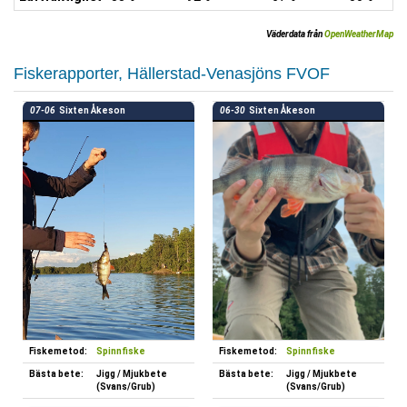
Väderdata från
OpenWeatherMap
Fiskerapporter, Hällerstad-Venasjöns FVOF
07-06
Sixten Åkeson
06-30
Sixten Åkeson
Fiskemetod:
Spinnfiske
Fiskemetod:
Spinnfiske
Bästa bete:
Jigg / Mjukbete
Bästa bete:
Jigg / Mjukbete
(Svans/Grub)
(Svans/Grub)