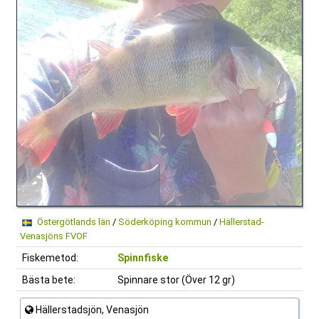
Östergötlands län
/
Söderköping kommun
/
Hällerstad-
Venasjöns FVOF
Fiskemetod:
Spinnfiske
Bästa bete:
Spinnare stor (Över 12 gr)
Hällerstadsjön, Venasjön