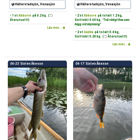
Hällerstadsjön, Venasjön
Hällerstadsjön, Venasjön
• 1 st
Abborre
på 0.2 kg. (
• 2 st
Abborre
på totalt 1.2 kg,
Återutsatt!)
Snittvikt 0.60 kg.
"Två riktigt fina som
högg vid skymning"
Läs mer...
• 2 st
Gädda
på totalt 0.4 kg,
Snittvikt 0.20 kg. (
Återutsatt!)
Läs mer...
06-23
Sixten Åkeson
06-17
Sixten Åkeson