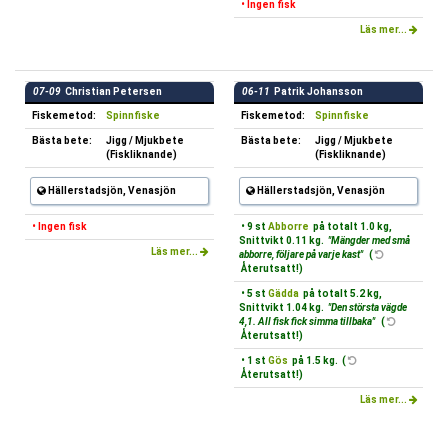
• Ingen fisk
Läs mer...
07-09
Christian Petersen
06-11
Patrik Johansson
Fiskemetod:
Spinnfiske
Fiskemetod:
Spinnfiske
Bästa bete:
Jigg / Mjukbete
Bästa bete:
Jigg / Mjukbete
(Fiskliknande)
(Fiskliknande)
Hällerstadsjön, Venasjön
Hällerstadsjön, Venasjön
• Ingen fisk
• 9 st
Abborre
på totalt 1.0 kg,
Snittvikt 0.11 kg.
"Mängder med små
Läs mer...
abborre, följare på varje kast"
(
Återutsatt!)
• 5 st
Gädda
på totalt 5.2 kg,
Snittvikt 1.04 kg.
"Den största vägde
4,1. All fisk fick simma tillbaka"
(
Återutsatt!)
• 1 st
Gös
på 1.5 kg. (
Återutsatt!)
Läs mer...