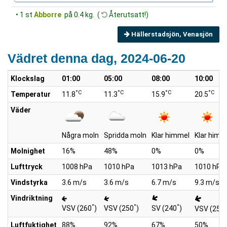
• 1 st
Abborre
på 0.4 kg. (
Återutsatt!)
Hällerstadsjön, Venasjön
Vädret denna dag, 2024-06-20
Klockslag
01:00
05:00
08:00
10:00
°C
°C
°C
°C
Temperatur
11.8
11.3
15.9
20.5
Väder
Några moln
Spridda moln
Klar himmel
Klar himm
Molnighet
16%
48%
0%
0%
Lufttryck
1008 hPa
1010 hPa
1013 hPa
1010 hPa
Vindstyrka
3.6 m/s
3.6 m/s
6.7 m/s
9.3 m/s
Vindriktning
°
°
°
°
VSV (260
)
VSV (250
)
SV (240
)
VSV (250
Luftfuktighet
88%
92%
67%
50%