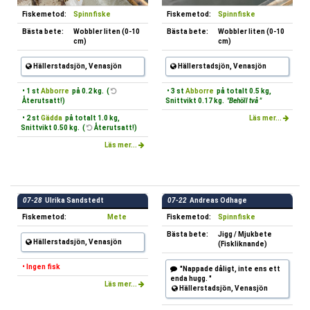
Fiskemetod:
Spinnfiske
Fiskemetod:
Spinnfiske
Bästa bete:
Wobbler liten (0-10
Bästa bete:
Wobbler liten (0-10
cm)
cm)
Hällerstadsjön, Venasjön
Hällerstadsjön, Venasjön
• 1 st
Abborre
på 0.2 kg. (
• 3 st
Abborre
på totalt 0.5 kg,
Återutsatt!)
Snittvikt 0.17 kg.
"Behöll två "
• 2 st
Gädda
på totalt 1.0 kg,
Läs mer...
Snittvikt 0.50 kg. (
Återutsatt!)
Läs mer...
07-28
Ulrika Sandstedt
07-22
Andreas Odhage
Fiskemetod:
Mete
Fiskemetod:
Spinnfiske
Bästa bete:
Jigg / Mjukbete
Hällerstadsjön, Venasjön
(Fiskliknande)
• Ingen fisk
"Nappade dåligt, inte ens ett
enda hugg. "
Läs mer...
Hällerstadsjön, Venasjön