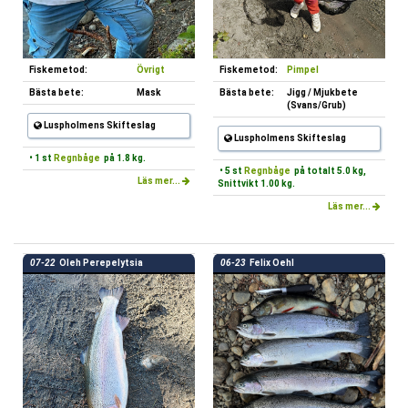
Fiskemetod:
Övrigt
Fiskemetod:
Pimpel
Bästa bete:
Mask
Bästa bete:
Jigg / Mjukbete
(Svans/Grub)
Luspholmens Skifteslag
Luspholmens Skifteslag
• 1 st
Regnbåge
på 1.8 kg.
• 5 st
Regnbåge
på totalt 5.0 kg,
Läs mer...
Snittvikt 1.00 kg.
Läs mer...
07-22
Oleh Perepelytsia
06-23
Felix Oehl