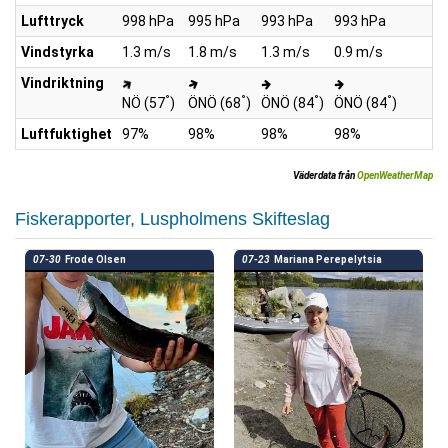
Lufttryck
998 hPa
995 hPa
993 hPa
993 hPa
Vindstyrka
1.3 m/s
1.8 m/s
1.3 m/s
0.9 m/s
Vindriktning
°
°
°
°
NÖ (57
)
ÖNÖ (68
)
ÖNÖ (84
)
ÖNÖ (84
)
Luftfuktighet
97%
98%
98%
98%
Väderdata från
OpenWeatherMap
Fiskerapporter, Luspholmens Skifteslag
07-30
Frode Olsen
07-23
Mariana Perepelytsia