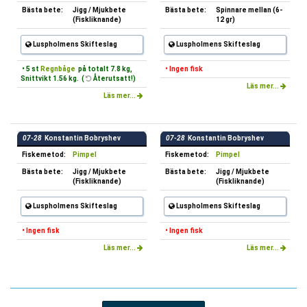
Bästa bete:
Jigg / Mjukbete
Bästa bete:
Spinnare mellan (6-
(Fiskliknande)
12 gr)
Luspholmens Skifteslag
Luspholmens Skifteslag
• 5 st
Regnbåge
på totalt 7.8 kg,
• Ingen fisk
Snittvikt 1.56 kg. (
Återutsatt!)
Läs mer...
Läs mer...
07-28
Konstantin Bobryshev
07-28
Konstantin Bobryshev
Fiskemetod:
Pimpel
Fiskemetod:
Pimpel
Bästa bete:
Jigg / Mjukbete
Bästa bete:
Jigg / Mjukbete
(Fiskliknande)
(Fiskliknande)
Luspholmens Skifteslag
Luspholmens Skifteslag
• Ingen fisk
• Ingen fisk
Läs mer...
Läs mer...