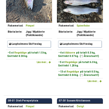
Fiskemetod:
Pimpel
Fiskemetod:
Spinnfiske
Bästa bete:
Jigg / Mjukbete
Bästa bete:
Jigg / Mjukbete
(Fiskliknande)
(Fiskliknande)
Luspholmens Skifteslag
Luspholmens Skifteslag
• 5 st
Regnbåge
på totalt 1.5 kg,
• 4 st
Abborre
på totalt 0.3 kg,
Snittvikt 0.30 kg.
Snittvikt 0.07 kg. (
Återutsatt!)
Läs mer...
• 5 st
Regnbåge
på totalt 6.0 kg,
Snittvikt 1.20 kg.
• 13 st
Regnbåge
på totalt 0.5 kg,
Snittvikt 0.04 kg. (
Återutsatt!)
Läs mer...
08-01
Oleh Perepelytsia
07-30
Susann Kristiansen
Fiskemetod:
Pimpel
Fiskemetod:
Övrigt