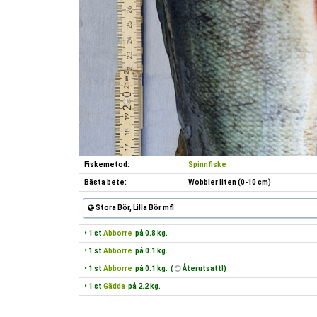
Fiskemetod:
Spinnfiske
Bästa bete:
Wobbler liten (0-10 cm)
Stora Bör, Lilla Bör mfl
• 1 st
Abborre
på 0.8 kg.
• 1 st
Abborre
på 0.1 kg.
• 1 st
Abborre
på 0.1 kg. (
Återutsatt!)
• 1 st
Gädda
på 2.2 kg.