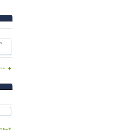
ns
mer...
mer...