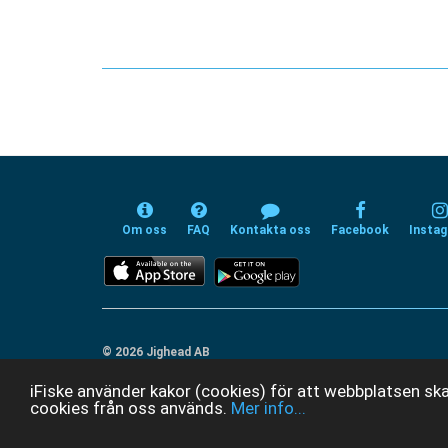
Om oss
FAQ
Kontakta oss
Facebook
Insta
© 2026 Jighead AB
iFiske använder kakor (cookies) för att webbplatsen ska
cookies från oss används.
Mer info...