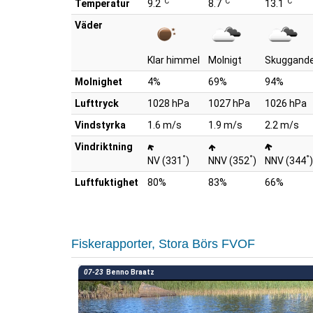
°C
°C
°C
Temperatur
9.2
8.7
13.1
Väder
Klar himmel
Molnigt
Skuggande
Molnighet
4%
69%
94%
Lufttryck
1028 hPa
1027 hPa
1026 hPa
Vindstyrka
1.6 m/s
1.9 m/s
2.2 m/s
Vindriktning
°
°
°
NV (331
)
NNV (352
)
NNV (344
)
Luftfuktighet
80%
83%
66%
Fiskerapporter, Stora Börs FVOF
07-23
Benno Braatz