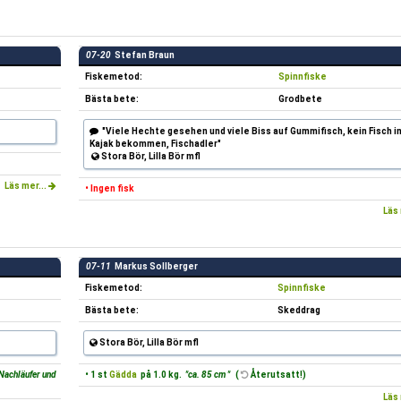
07-20
Stefan Braun
Fiskemetod:
Spinnfiske
Bästa bete:
Grodbete
"Viele Hechte gesehen und viele Biss auf Gummifisch, kein Fisch i
Kajak bekommen, Fischadler"
Stora Bör, Lilla Bör mfl
Läs mer...
• Ingen fisk
Läs 
07-11
Markus Sollberger
Fiskemetod:
Spinnfiske
Bästa bete:
Skeddrag
Stora Bör, Lilla Bör mfl
Nachläufer und
• 1 st
Gädda
på 1.0 kg.
"ca. 85 cm "
(
Återutsatt!)
Läs 