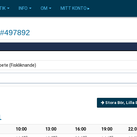
TIK
INFO
OM
MITT KONTO ▸
 #497892
bete (Fiskliknande)
Stora Bör, Lilla 
1
10:00
13:00
16:00
19:00
22:0