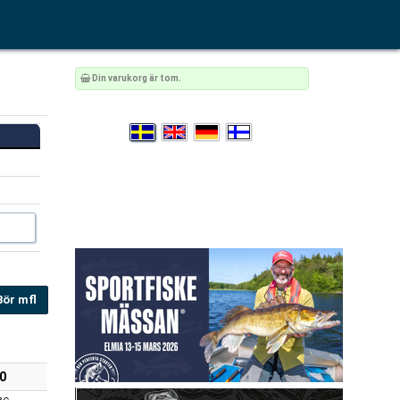
Din varukorg är tom.
Bör mfl
0