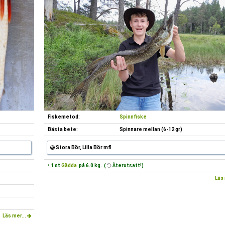
Fiskemetod:
Spinnfiske
Bästa bete:
Spinnare mellan (6-12 gr)
Stora Bör, Lilla Bör mfl
• 1 st
Gädda
på 6.0 kg. (
Återutsatt!)
Läs 
Läs mer...