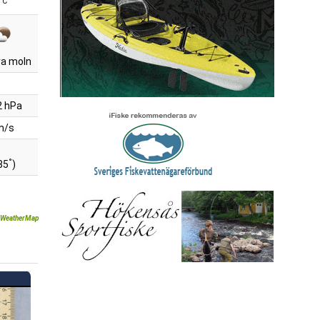
°C
ra moln
2 hPa
m/s
°
85
)
WeatherMap