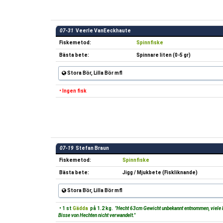
07-31
Veerle VanEeckhaute
Fiskemetod:
Spinnfiske
Bästa bete:
Spinnare liten (0-5 gr)
Stora Bör, Lilla Bör mfl
• Ingen fisk
07-19
Stefan Braun
Fiskemetod:
Spinnfiske
Bästa bete:
Jigg / Mjukbete (Fiskliknande)
Stora Bör, Lilla Bör mfl
• 1 st
Gädda
på 1.2 kg.
"Hecht 63cm Gewicht unbekannt entnommen, viele 
Bisse von Hechten nicht verwandelt."