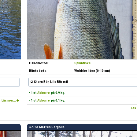
Fiskemetod:
Spinnfiske
Bästa bete:
Wobbler liten (0-10 cm)
Stora Bör, Lilla Bör mfl
• 1 st
Abborre
på 0.9 kg.
Läs mer...
• 1 st
Abborre
på 0.1 kg.
Läs 
07-14
Mattes Gergolla