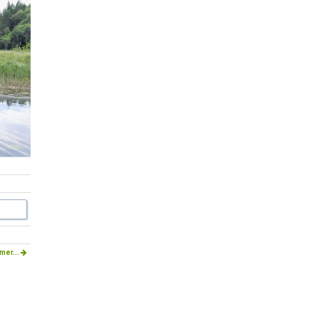
mer...