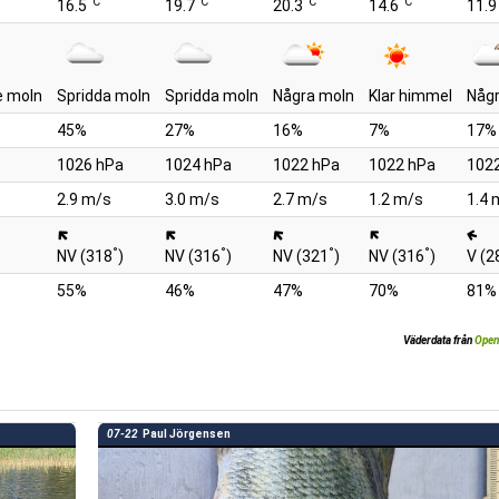
°C
°C
°C
°C
16.5
19.7
20.3
14.6
11.9
 moln
Spridda moln
Spridda moln
Några moln
Klar himmel
Någ
45%
27%
16%
7%
17%
1026 hPa
1024 hPa
1022 hPa
1022 hPa
102
2.9 m/s
3.0 m/s
2.7 m/s
1.2 m/s
1.4 
°
°
°
°
NV (318
)
NV (316
)
NV (321
)
NV (316
)
V (2
55%
46%
47%
70%
81%
Väderdata från
Open
07-22
Paul Jörgensen