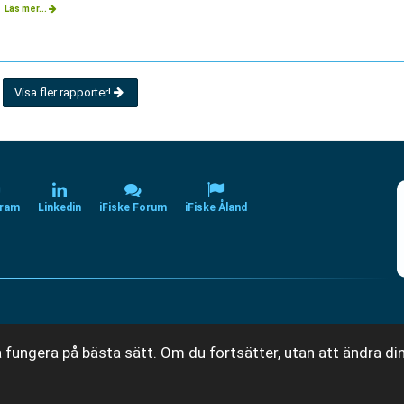
Läs mer...
Visa fler rapporter!
gram
Linkedin
iFiske Forum
iFiske Åland
 fungera på bästa sätt. Om du fortsätter, utan att ändra din