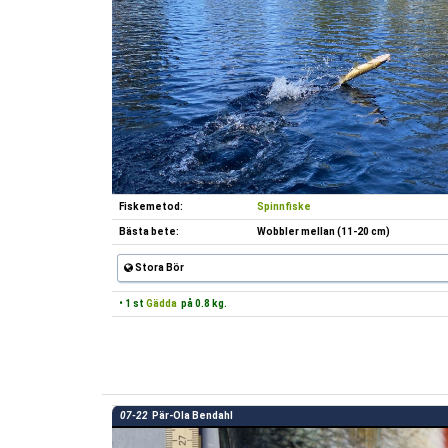
Fiskemetod:
Spinnfiske
Bästa bete:
Wobbler mellan (11-20 cm)
Stora Bör
• 1 st
Gädda
på 0.8 kg.
07-22
Pär-Ola Bendahl