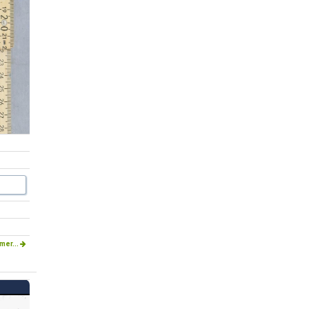
mer...