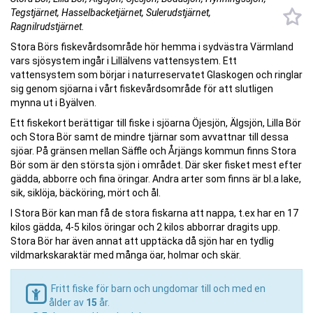
Tegstjärnet, Hasselbacketjärnet, Sulerudstjärnet,
Ragnilrudstjärnet.
Stora Börs fiskevårdsområde hör hemma i sydvästra Värmland
vars sjösystem ingår i Lillälvens vattensystem. Ett
vattensystem som börjar i naturreservatet Glaskogen och ringlar
sig genom sjöarna i vårt fiskevårdsområde för att slutligen
mynna ut i Byälven.
Ett fiskekort berättigar till fiske i sjöarna Öjesjön, Älgsjön, Lilla Bör
och Stora Bör samt de mindre tjärnar som avvattnar till dessa
sjöar. På gränsen mellan Säffle och Årjängs kommun finns Stora
Bör som är den största sjön i området. Där sker fisket mest efter
gädda, abborre och fina öringar. Andra arter som finns är bl.a lake,
sik, siklöja, bäcköring, mört och ål.
I Stora Bör kan man få de stora fiskarna att nappa, t.ex har en 17
kilos gädda, 4-5 kilos öringar och 2 kilos abborrar dragits upp.
Stora Bör har även annat att upptäcka då sjön har en tydlig
vildmarkskaraktär med många öar, holmar och skär.
Fritt fiske för barn och ungdomar till och med en
ålder av
15
år.