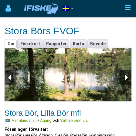
Stora Börs FVOF
Om
Fiskekort
Rapporter
Karta
Boende
Stora Bör, Lilla Bör mfl
Värmlands län
/
Årjäng
och
Säffle kommun
.
Föreningen förvaltar:
Stora Bör, Lilla Bör, Älgsjön, Öjesjön, Bodasjön, Hynningssjön,