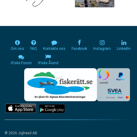
Om oss
FAQ
Kontakta oss
Facebook
Instagram
Linkedin
iFiske Forum
iFiske Åland
© 2026 Jighead AB