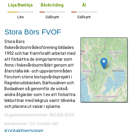
Löja/Benlöja
Bäckröding
Ål
Lite
Sällsynt
Sällsynt
Stora Börs FVOF
Stora Börs
fiskevårdsområdesförening bildades
1992 och har framförallt arbetat med
att förbättra de öringstammar som
finns i fiskevårdsområdet genom att
återställa lek- och uppväxtområden.
Förutom större biotopvårdsprojekt i
Ragnilsrudsbäcken, Bärhusälven och
Bodaälven så genomför de också
andra åtgärder som t.ex att förbättra
lekbottnar med lekgrus samt tillverka
och placera ut vasar i sjöarna.
Organisationsnummer: 802426-8339
Kundnummer: 723, Område: 683.
Kontaktpersoner