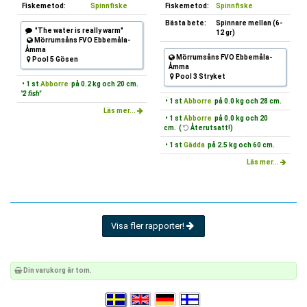
Fiskemetod:
Spinnfiske
Fiskemetod:
Spinnfiske
Bästa bete:
Spinnare mellan (6-
"The water is really warm"
12 gr)
Mörrumsåns FVO Ebbemåla-
Åmma
Mörrumsåns FVO Ebbemåla-
Pool 5 Gösen
Åmma
Pool 3 Stryket
• 1 st
Abborre
på 0.2 kg och 20 cm.
"2 fish"
• 1 st
Abborre
på 0.0 kg och 28 cm.
Läs mer...
• 1 st
Abborre
på 0.0 kg och 20
cm. (
Återutsatt!)
• 1 st
Gädda
på 2.5 kg och 60 cm.
Läs mer...
Visa fler rapporter!
Din varukorg är tom.