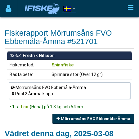
Fiskerapport Mörrumsåns FVO
Ebbemåla-Åmma #521701
03-08
Fredrik Nilsson
Fiskemetod:
Spinnfiske
Bästa bete:
Spinnare stor (Över 12 gr)
Mörrumsåns FVO Ebbemåla-Åmma
Pool 2 Åmma kläpp
• 1 st
Lax
(Hona) på 1.3 kg och 54 cm.
Mörrumsåns FVO Ebbemåla-Åmma
Vädret denna dag, 2025-03-08