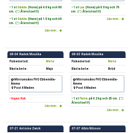
• 1 st
Gädda
(Hona) på 4.0 kg och 80
• 1 st
Lax
(Hona) på 0.0 kg och 70
cm. (
Återutsatt!)
cm. (
Återutsatt!)
• 1 st
Gädda
(Hane) på 1.5 kg och 60
Läs mer...
cm. (
Återutsatt!)
Läs mer...
08-04
Radek Moučka
08-03
Radek Moučka
Fiskemetod:
Mete
Fiskemetod:
Mete
Bästa bete:
Majs
Bästa bete:
Bröd
Mörrumsåns FVO Ebbemåla-
Mörrumsåns FVO Ebbemåla-
Åmma
Åmma
Pool 4 Maden
Pool 4 Maden
• Ingen fisk
• 1 st
Färna
på 0.2 kg och 25 cm. (
Återutsatt!)
Läs mer...
Läs mer...
07-21
Antoine Zwick
07-07
Albin Nilsson