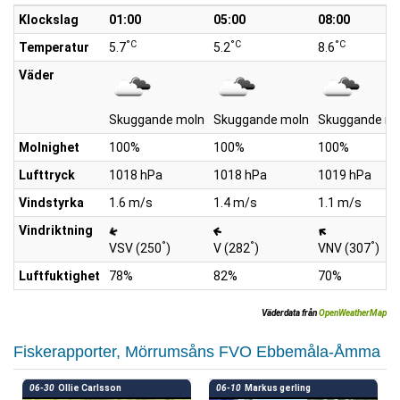
Klockslag
01:00
05:00
08:00
°C
°C
°C
Temperatur
5.7
5.2
8.6
Väder
Skuggande moln
Skuggande moln
Skuggande mo
Molnighet
100%
100%
100%
Lufttryck
1018 hPa
1018 hPa
1019 hPa
Vindstyrka
1.6 m/s
1.4 m/s
1.1 m/s
Vindriktning
°
°
°
VSV (250
)
V (282
)
VNV (307
)
Luftfuktighet
78%
82%
70%
Väderdata från
OpenWeatherMap
Fiskerapporter, Mörrumsåns FVO Ebbemåla-Åmma
06-30
Ollie Carlsson
06-10
Markus gerling