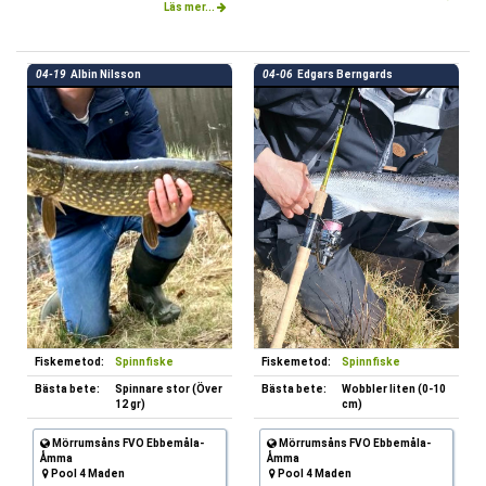
Läs mer...
04-19
Albin Nilsson
04-06
Edgars Berngards
Fiskemetod:
Spinnfiske
Fiskemetod:
Spinnfiske
Bästa bete:
Spinnare stor (Över
Bästa bete:
Wobbler liten (0-10
12 gr)
cm)
Mörrumsåns FVO Ebbemåla-
Mörrumsåns FVO Ebbemåla-
Åmma
Åmma
Pool 4 Maden
Pool 4 Maden