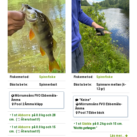
Fiskemetod:
Spinnfiske
Fiskemetod:
Spinnfiske
Bästa bete:
Spinnerbait
Bästa bete:
Spinnare mellan (6-
12 gr)
Mörrumsåns FVO Ebbemåla-
Åmma
"Keine"
Pool 2 Åmma kläpp
Mörrumsåns FVO Ebbemåla-
Åmma
Pool 7 Ebbe bäck
• 1 st
Abborre
på 0.0 kg och 28
cm. (
Återutsatt!)
• 1 st
Gädda
på 0.2 kg och 15 cm.
• 1 st
Abborre
på 0.0 kg och 15
"Nichts gefangen "
cm. (
Återutsatt!)
Läs mer...