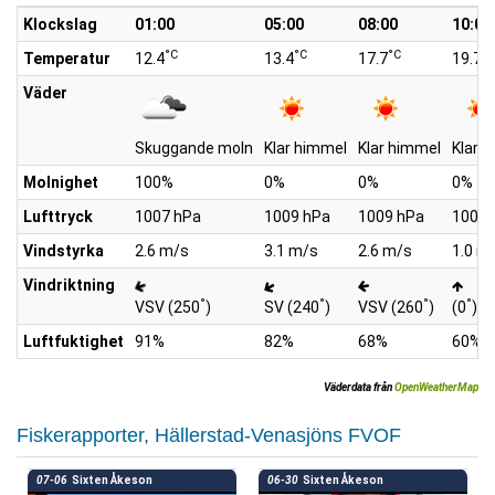
Klockslag
01:00
05:00
08:00
10:00
°C
°C
°C
°C
Temperatur
12.4
13.4
17.7
19.7
Väder
Skuggande moln
Klar himmel
Klar himmel
Klar 
Molnighet
100%
0%
0%
0%
Lufttryck
1007 hPa
1009 hPa
1009 hPa
1009 
Vindstyrka
2.6 m/s
3.1 m/s
2.6 m/s
1.0 m
Vindriktning
°
°
°
°
VSV (250
)
SV (240
)
VSV (260
)
(0
)
Luftfuktighet
91%
82%
68%
60%
Väderdata från
OpenWeatherMap
Fiskerapporter, Hällerstad-Venasjöns FVOF
07-06
Sixten Åkeson
06-30
Sixten Åkeson