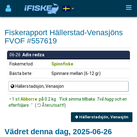
Fiskerapport Hällerstad-Venasjöns
FVOF #557619
06-26
Adis redza
Fiskemetod:
Spinnfiske
Bästa bete:
Spinnare mellan (6-12 gr)
Hällerstadsjön, Venasjön
• 1 st
Abborre
på 0.2 kg.
"Fick simma tillbaka. Två hugg och en
efterföljare. "
(
Återutsatt!)
Hällerstadsjön, Venasjön
Vädret denna dag, 2025-06-26