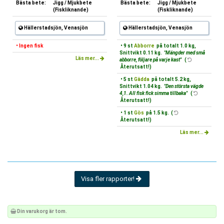
Bästa bete:
Jigg / Mjukbete
Bästa bete:
Jigg / Mjukbete
(Fiskliknande)
(Fiskliknande)
Hällerstadsjön, Venasjön
Hällerstadsjön, Venasjön
• Ingen fisk
• 9 st
Abborre
på totalt 1.0 kg,
Snittvikt 0.11 kg.
"Mängder med små
Läs mer...
abborre, följare på varje kast"
(
Återutsatt!)
• 5 st
Gädda
på totalt 5.2 kg,
Snittvikt 1.04 kg.
"Den största vägde
4,1. All fisk fick simma tillbaka"
(
Återutsatt!)
• 1 st
Gös
på 1.5 kg. (
Återutsatt!)
Läs mer...
Visa fler rapporter!
Din varukorg är tom.