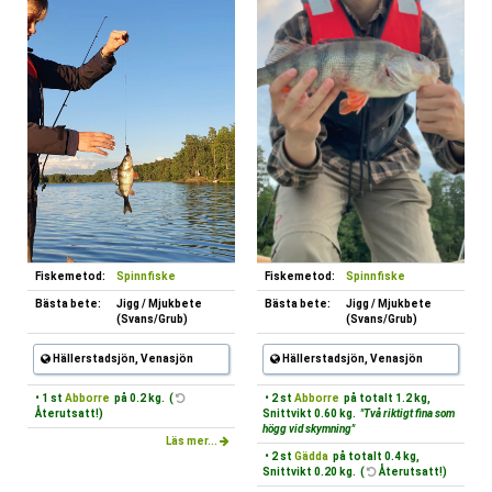
Fiskemetod:
Spinnfiske
Fiskemetod:
Spinnfiske
Bästa bete:
Jigg / Mjukbete
Bästa bete:
Jigg / Mjukbete
(Svans/Grub)
(Svans/Grub)
Hällerstadsjön, Venasjön
Hällerstadsjön, Venasjön
• 1 st
Abborre
på 0.2 kg. (
• 2 st
Abborre
på totalt 1.2 kg,
Återutsatt!)
Snittvikt 0.60 kg.
"Två riktigt fina som
högg vid skymning"
Läs mer...
• 2 st
Gädda
på totalt 0.4 kg,
Snittvikt 0.20 kg. (
Återutsatt!)