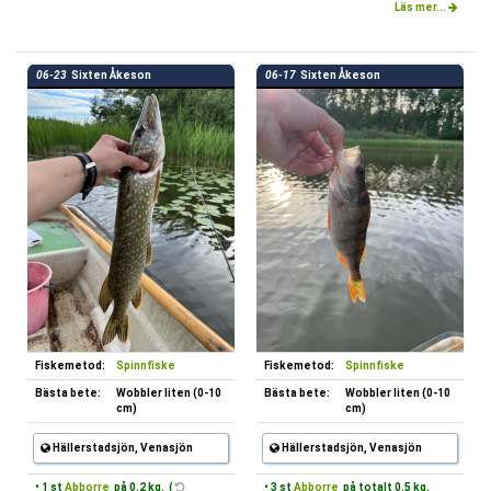
Läs mer...
06-23
Sixten Åkeson
06-17
Sixten Åkeson
Fiskemetod:
Spinnfiske
Fiskemetod:
Spinnfiske
Bästa bete:
Wobbler liten (0-10
Bästa bete:
Wobbler liten (0-10
cm)
cm)
Hällerstadsjön, Venasjön
Hällerstadsjön, Venasjön
• 1 st
Abborre
på 0.2 kg. (
• 3 st
Abborre
på totalt 0.5 kg,