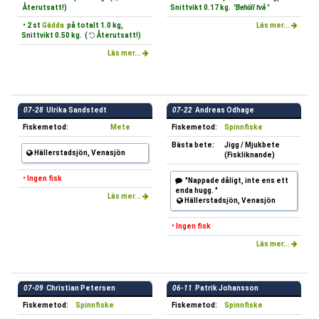
Återutsatt!)
Snittvikt 0.17 kg.
"Behöll två "
• 2 st
Gädda
på totalt 1.0 kg,
Läs mer...
Snittvikt 0.50 kg. (
Återutsatt!)
Läs mer...
07-28
Ulrika Sandstedt
07-22
Andreas Odhage
Fiskemetod:
Mete
Fiskemetod:
Spinnfiske
Bästa bete:
Jigg / Mjukbete
Hällerstadsjön, Venasjön
(Fiskliknande)
• Ingen fisk
"Nappade dåligt, inte ens ett
enda hugg. "
Läs mer...
Hällerstadsjön, Venasjön
• Ingen fisk
Läs mer...
07-09
Christian Petersen
06-11
Patrik Johansson
Fiskemetod:
Spinnfiske
Fiskemetod:
Spinnfiske