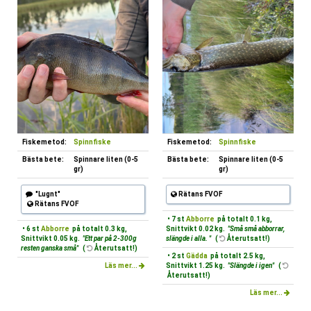
Fiskemetod:
Spinnfiske
Fiskemetod:
Spinnfiske
Bästa bete:
Spinnare liten (0-5
Bästa bete:
Spinnare liten (0-5
gr)
gr)
"Lugnt"
Rätans FVOF
Rätans FVOF
• 7 st
Abborre
på totalt 0.1 kg,
• 6 st
Abborre
på totalt 0.3 kg,
Snittvikt 0.02 kg.
"Små små abborrar,
Snittvikt 0.05 kg.
"Ett par på 2-300g
slängde i alla. "
(
Återutsatt!)
resten ganska små"
(
Återutsatt!)
• 2 st
Gädda
på totalt 2.5 kg,
Läs mer...
Snittvikt 1.25 kg.
"Slängde i igen"
(
Återutsatt!)
Läs mer...