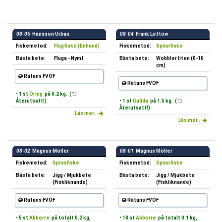
08-05
Hansson Urban
08-04
Frank Lettow
Fiskemetod:
Flugfiske (Enhand)
Fiskemetod:
Spinnfiske
Bästa bete:
Fluga - Nymf
Bästa bete:
Wobbler liten (0-10
cm)
Rätans FVOF
Rätans FVOF
• 1 st
Öring
på 0.2 kg. (
Återutsatt!)
• 1 st
Gädda
på 1.5 kg. (
Återutsatt!)
Läs mer...
Läs mer...
08-02
Magnus Möller
08-01
Magnus Möller
Fiskemetod:
Spinnfiske
Fiskemetod:
Spinnfiske
Bästa bete:
Jigg / Mjukbete
Bästa bete:
Jigg / Mjukbete
(Fiskliknande)
(Fiskliknande)
Rätans FVOF
Rätans FVOF
• 5 st
Abborre
på totalt 0.2 kg,
• 18 st
Abborre
på totalt 0.1 kg,