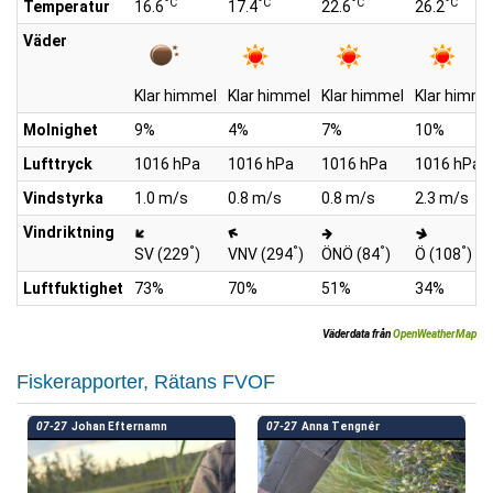
°C
°C
°C
°C
Temperatur
16.6
17.4
22.6
26.2
Väder
Klar himmel
Klar himmel
Klar himmel
Klar himme
Molnighet
9%
4%
7%
10%
Lufttryck
1016 hPa
1016 hPa
1016 hPa
1016 hPa
Vindstyrka
1.0 m/s
0.8 m/s
0.8 m/s
2.3 m/s
Vindriktning
°
°
°
°
SV (229
)
VNV (294
)
ÖNÖ (84
)
Ö (108
)
Luftfuktighet
73%
70%
51%
34%
Väderdata från
OpenWeatherMap
Fiskerapporter, Rätans FVOF
07-27
Johan Efternamn
07-27
Anna Tengnér