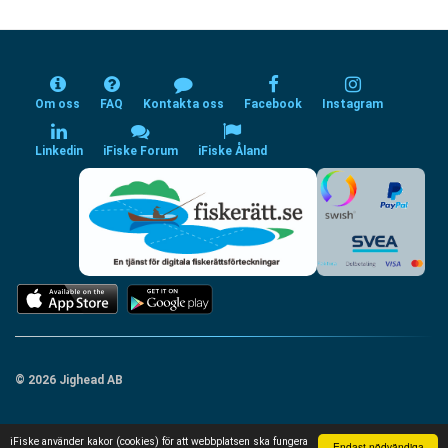
Om oss
FAQ
Kontakta oss
Facebook
Instagram
Linkedin
iFiske Forum
iFiske Åland
© 2026 Jighead AB
iFiske använder kakor (cookies) för att webbplatsen ska fungera
Endast nödvändiga