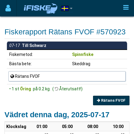
Fiskerapport Rätans FVOF #570923
07-17
Till Schwarz
Fiskemetod:
Spinnfiske
Bästa bete:
Skeddrag
Rätans FVOF
• 1 st
Öring
på 0.2 kg. (
Återutsatt!)
Rätans FVOF
Vädret denna dag, 2025-07-17
Klockslag
01:00
05:00
08:00
10:00