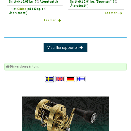
Snittvikt 0.05 kg. (
Återutsatt!)
Snittvikt 0.01 kg.
"Bara smått"
(
Återutsatt!)
• 1 st
Gädda
på 1.5 kg. (
Återutsatt!)
Läs mer...
Läs mer...
Visa fler rapporter!
Din varukorg är tom.