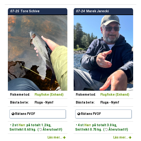
07-25
Tore Schive
07-24
Marek Jarecki
Fiskemetod:
Flugfiske (Enhand)
Fiskemetod:
Flugfiske (Enhand)
Bästa bete:
Fluga - Nymf
Bästa bete:
Fluga - Nymf
Rätans FVOF
Rätans FVOF
• 2 st
Harr
på totalt 1.2 kg,
• 4 st
Harr
på totalt 3.0 kg,
Snittvikt 0.60 kg. (
Återutsatt!)
Snittvikt 0.75 kg. (
Återutsatt!)
Läs mer...
Läs mer...