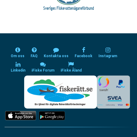
Om oss
FAQ
Kontakta oss
Facebook
Instagram
Linkedin
iFiske Forum
iFiske Åland