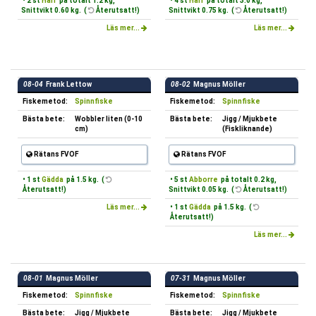
• 2 st
Harr
på totalt 1.2 kg,
• 4 st
Harr
på totalt 3.0 kg,
Snittvikt 0.60 kg. (
Återutsatt!)
Snittvikt 0.75 kg. (
Återutsatt!)
Läs mer...
Läs mer...
08-04
Frank Lettow
08-02
Magnus Möller
Fiskemetod:
Spinnfiske
Fiskemetod:
Spinnfiske
Bästa bete:
Wobbler liten (0-10
Bästa bete:
Jigg / Mjukbete
cm)
(Fiskliknande)
Rätans FVOF
Rätans FVOF
• 1 st
Gädda
på 1.5 kg. (
• 5 st
Abborre
på totalt 0.2 kg,
Återutsatt!)
Snittvikt 0.05 kg. (
Återutsatt!)
Läs mer...
• 1 st
Gädda
på 1.5 kg. (
Återutsatt!)
Läs mer...
08-01
Magnus Möller
07-31
Magnus Möller
Fiskemetod:
Spinnfiske
Fiskemetod:
Spinnfiske
Bästa bete:
Jigg / Mjukbete
Bästa bete:
Jigg / Mjukbete