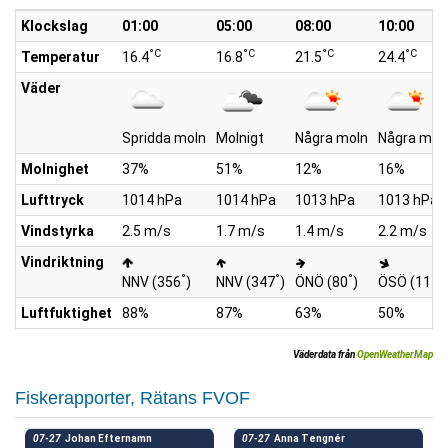
Klockslag
01:00
05:00
08:00
10:00
°C
°C
°C
°C
Temperatur
16.4
16.8
21.5
24.4
Väder
Spridda moln
Molnigt
Några moln
Några mol
Molnighet
37%
51%
12%
16%
Lufttryck
1014 hPa
1014 hPa
1013 hPa
1013 hPa
Vindstyrka
2.5 m/s
1.7 m/s
1.4 m/s
2.2 m/s
Vindriktning
°
°
°
°
NNV (356
)
NNV (347
)
ÖNÖ (80
)
ÖSÖ (115
Luftfuktighet
88%
87%
63%
50%
Väderdata från
OpenWeatherMap
Fiskerapporter, Rätans FVOF
07-27
Johan Efternamn
07-27
Anna Tengnér