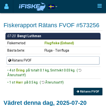
Fiskerapport Rätans FVOF #573256
07-20
Bengt Luthman
Fiskemetod:
Flugfiske (Enhand)
Bästa bete:
Fluga - Torrfluga
Rätans FVOF
• 4 st
Öring
på totalt 0.1 kg, Snittvikt 0.03 kg. (
Återutsatt!)
• 1 st
Harr
på 0.5 kg. (
Återutsatt!)
Rätans FVOF
Vädret denna dag, 2025-07-20