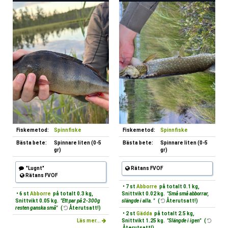
Fiskemetod:
Spinnfiske
Fiskemetod:
Spinnfiske
Bästa bete:
Spinnare liten (0-5
Bästa bete:
Spinnare liten (0-5
gr)
gr)
"Lugnt"
Rätans FVOF
Rätans FVOF
• 7 st
Abborre
på totalt 0.1 kg,
• 6 st
Abborre
på totalt 0.3 kg,
Snittvikt 0.02 kg.
"Små små abborrar,
Snittvikt 0.05 kg.
"Ett par på 2-300g
slängde i alla. "
(
Återutsatt!)
resten ganska små"
(
Återutsatt!)
• 2 st
Gädda
på totalt 2.5 kg,
Läs mer...
Snittvikt 1.25 kg.
"Slängde i igen"
(
Återutsatt!)