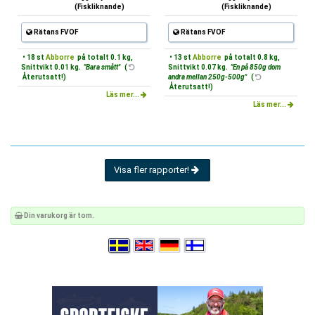
(Fiskliknande)
(Fiskliknande)
Rätans FVOF
Rätans FVOF
• 18 st
Abborre
på totalt 0.1 kg,
• 13 st
Abborre
på totalt 0.8 kg,
Snittvikt 0.01 kg.
"Bara smått"
(
Snittvikt 0.07 kg.
"En på 850g dom
Återutsatt!)
andra mellan 250g-500g"
(
Återutsatt!)
Läs mer...
Läs mer...
Visa fler rapporter!
Din varukorg är tom.