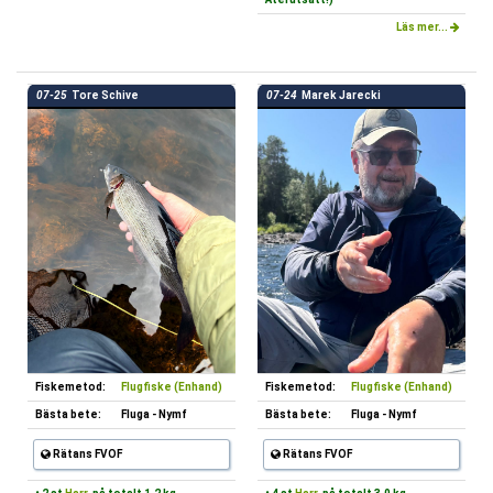
Läs mer...
07-25
Tore Schive
07-24
Marek Jarecki
Fiskemetod:
Flugfiske (Enhand)
Fiskemetod:
Flugfiske (Enhand)
Bästa bete:
Fluga - Nymf
Bästa bete:
Fluga - Nymf
Rätans FVOF
Rätans FVOF