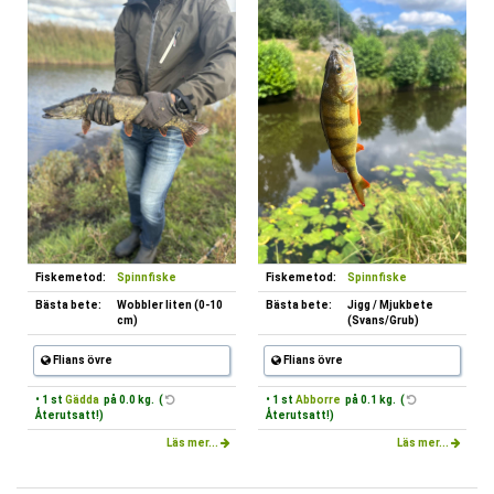
Fiskemetod:
Spinnfiske
Fiskemetod:
Spinnfiske
Bästa bete:
Wobbler liten (0-10
Bästa bete:
Jigg / Mjukbete
cm)
(Svans/Grub)
Flians övre
Flians övre
• 1 st
Gädda
på 0.0 kg. (
• 1 st
Abborre
på 0.1 kg. (
Återutsatt!)
Återutsatt!)
Läs mer...
Läs mer...