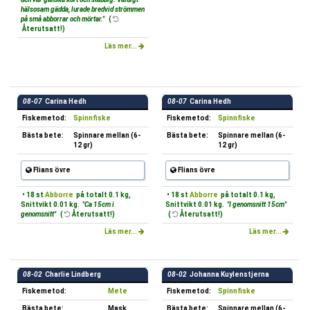
hälsosam gädda, lurade bredvid strömmen
på små abborrar och mörtar."
(
Återutsatt!)
Läs mer...
08-07
Carina Hedh
08-07
Carina Hedh
Fiskemetod:
Spinnfiske
Fiskemetod:
Spinnfiske
Bästa bete:
Spinnare mellan (6-
Bästa bete:
Spinnare mellan (6-
12 gr)
12 gr)
Flians övre
Flians övre
• 18 st
Abborre
på totalt 0.1 kg,
• 18 st
Abborre
på totalt 0.1 kg,
Snittvikt 0.01 kg.
"Ca 15cm i
Snittvikt 0.01 kg.
"I genomsnitt 15cm"
genomsnitt"
(
Återutsatt!)
(
Återutsatt!)
Läs mer...
Läs mer...
08-02
Charlie Lindberg
08-02
Johanna Kuylenstjerna
Fiskemetod:
Mete
Fiskemetod:
Spinnfiske
Bästa bete:
Mask
Bästa bete:
Spinnare mellan (6-