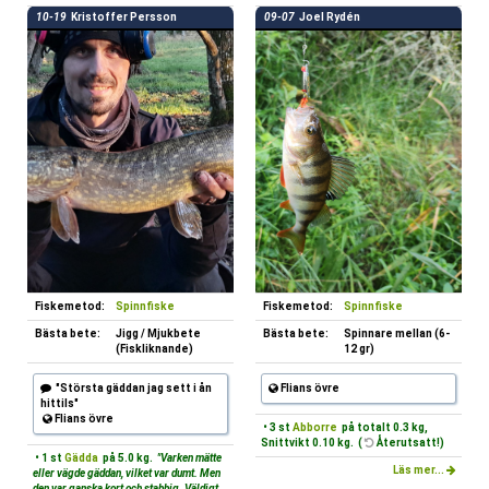
10-19
Kristoffer Persson
09-07
Joel Rydén
Fiskemetod:
Spinnfiske
Fiskemetod:
Spinnfiske
Bästa bete:
Jigg / Mjukbete
Bästa bete:
Spinnare mellan (6-
(Fiskliknande)
12 gr)
"Största gäddan jag sett i ån
Flians övre
hittils"
Flians övre
• 3 st
Abborre
på totalt 0.3 kg,
Snittvikt 0.10 kg. (
Återutsatt!)
• 1 st
Gädda
på 5.0 kg.
"Varken mätte
Läs mer...
eller vägde gäddan, vilket var dumt. Men
den var ganska kort och stabbig. Väldigt