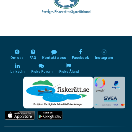
Om oss
FAQ
Kontakta oss
Facebook
Instagram
Linkedin
iFiske Forum
iFiske Åland