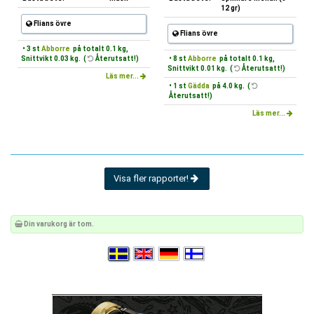
12 gr)
Flians övre
Flians övre
• 3 st
Abborre
på totalt 0.1 kg,
Snittvikt 0.03 kg. (
Återutsatt!)
• 8 st
Abborre
på totalt 0.1 kg,
Snittvikt 0.01 kg. (
Återutsatt!)
Läs mer...
• 1 st
Gädda
på 4.0 kg. (
Återutsatt!)
Läs mer...
Visa fler rapporter!
Din varukorg är tom.