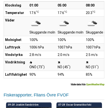
Klockslag
01:00
05:00
08:00
°C
°C
°C
Temperatur
17.6
17.6
20.3
Väder
Skuggande moln
Skuggande moln
Skuggande mo
Molnighet
100%
100%
100%
Lufttryck
1006 hPa
1007 hPa
1007 hPa
Vindstyrka
2.8 m/s
2.0 m/s
2.5 m/s
Vindriktning
°
°
°
ÖNÖ (73
)
NÖ (45
)
NÖ (51
)
Luftfuktighet
90%
94%
85%
Väderdata från
OpenWeatherMap
Fiskerapporter, Flians Övre FVOF
09-28
Joakim Sandström
07-28
Oscar Gramatikofski