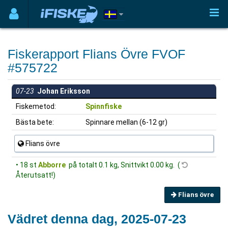
Fiskerapport Flians Övre FVOF
#575722
07-23
Johan Eriksson
Fiskemetod:
Spinnfiske
Bästa bete:
Spinnare mellan (6-12 gr)
Flians övre
• 18 st
Abborre
på totalt 0.1 kg, Snittvikt 0.00 kg. (
Återutsatt!)
Flians övre
Vädret denna dag, 2025-07-23