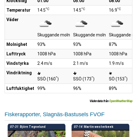
Klockslag
01:00
05:00
08:00
°C
°C
°C
Temperatur
14.5
14.5
16.9
Väder
Skuggande moln
Skuggande moln
Skuggande mo
Molnighet
93%
93%
87%
Lufttryck
1008 hPa
1008 hPa
1008 hPa
Vindstyrka
2.4 m/s
2.1 m/s
1.9 m/s
Vindriktning
°
°
°
SSÖ (160
)
SSÖ (173
)
SÖ (153
)
Luftfuktighet
99%
96%
89%
Väderdata från
OpenWeatherMap
Fiskerapporter, Slagnäs-Bastusels FVOF
07-31
Björn Tegnelund
07-14
Martin westerbeek