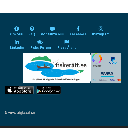
Om oss
FAQ
Kontakta oss
Facebook
Instagram
Linkedin
iFiske Forum
iFiske Åland
© 2026 Jighead AB