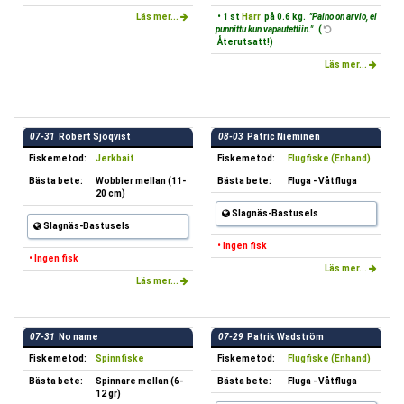
Läs mer...
• 1 st
Harr
på 0.6 kg.
"Paino on arvio, ei
punnittu kun vapautettiin."
(
Återutsatt!)
Läs mer...
07-31
Robert Sjöqvist
08-03
Patric Nieminen
Fiskemetod:
Jerkbait
Fiskemetod:
Flugfiske (Enhand)
Bästa bete:
Wobbler mellan (11-
Bästa bete:
Fluga - Våtfluga
20 cm)
Slagnäs-Bastusels
Slagnäs-Bastusels
• Ingen fisk
• Ingen fisk
Läs mer...
Läs mer...
07-31
No name
07-29
Patrik Wadström
Fiskemetod:
Spinnfiske
Fiskemetod:
Flugfiske (Enhand)
Bästa bete:
Spinnare mellan (6-
Bästa bete:
Fluga - Våtfluga
12 gr)