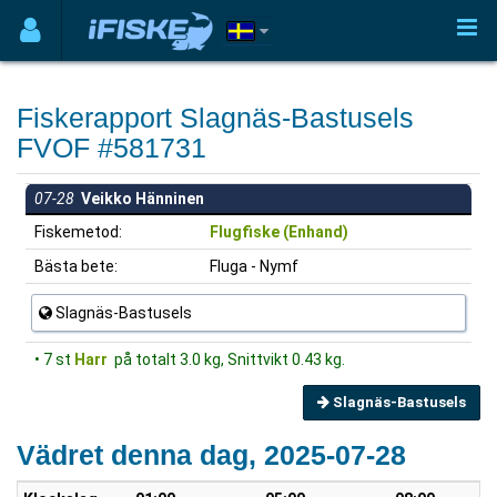
Fiskerapport Slagnäs-Bastusels
FVOF #581731
07-28
Veikko Hänninen
Fiskemetod:
Flugfiske (Enhand)
Bästa bete:
Fluga - Nymf
Slagnäs-Bastusels
• 7 st
Harr
på totalt 3.0 kg, Snittvikt 0.43 kg.
Slagnäs-Bastusels
Vädret denna dag, 2025-07-28