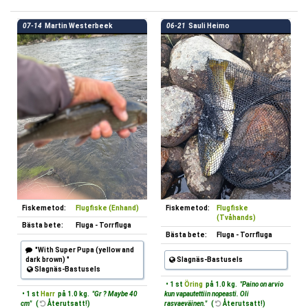
07-14
Martin Westerbeek
06-21
Sauli Heimo
Fiskemetod:
Flugfiske (Enhand)
Fiskemetod:
Flugfiske
(Tvåhands)
Bästa bete:
Fluga - Torrfluga
Bästa bete:
Fluga - Torrfluga
"With Super Pupa (yellow and
dark brown) "
Slagnäs-Bastusels
Slagnäs-Bastusels
• 1 st
Öring
på 1.0 kg.
"Paino on arvio
• 1 st
Harr
på 1.0 kg.
"Gr ? Maybe 40
kun vapautettiin nopeasti. Oli
cm"
(
Återutsatt!)
rasvaeväinen."
(
Återutsatt!)