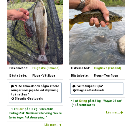
Fiskemetod:
Flugfiske (Enhand)
Fiskemetod:
Flugfiske (Enhand)
Bästa bete:
Fluga - Våtfluga
Bästa bete:
Fluga - Torrfluga
"Lite småvak och några större
"With Super Pupa"
öringar som jagade vid skymning
Slagnäs-Bastusels
/ på natten "
Slagnäs-Bastusels
• 1 st
Öring
på 0.5 kg.
"Maybe 25 cm"
(
Återutsatt!)
• 1 st
Harr
på 1.0 kg.
"Blev en fin
Läs mer...
middagsfisk. Nattfisket efter öring blev de
tyvärr ingen fisk denna gång. "
Läs mer...