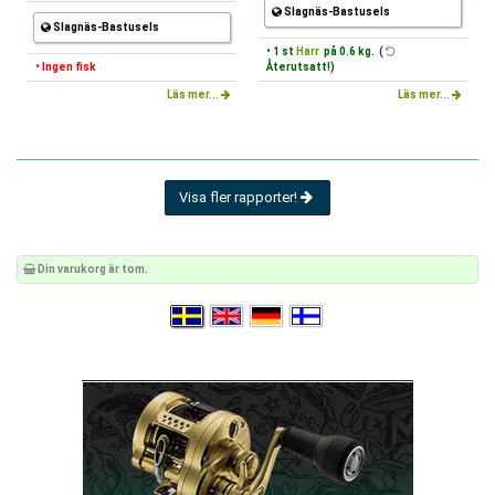
Slagnäs-Bastusels
Slagnäs-Bastusels
• 1 st
Harr
på 0.6 kg. (
• Ingen fisk
Återutsatt!)
Läs mer...
Läs mer...
Visa fler rapporter!
Din varukorg är tom.