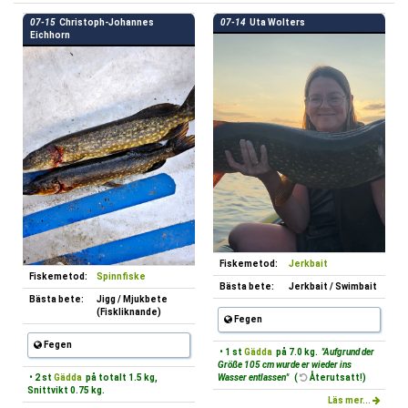
07-15
Christoph-Johannes
07-14
Uta Wolters
Eichhorn
Fiskemetod:
Jerkbait
Fiskemetod:
Spinnfiske
Bästa bete:
Jerkbait / Swimbait
Bästa bete:
Jigg / Mjukbete
(Fiskliknande)
Fegen
Fegen
• 1 st
Gädda
på 7.0 kg.
"Aufgrund der
Größe 105 cm wurde er wieder ins
• 2 st
Gädda
på totalt 1.5 kg,
Wasser entlassen"
(
Återutsatt!)
Snittvikt 0.75 kg.
Läs mer...