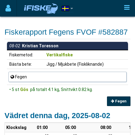
Fiskerapport Fegens FVOF #582887
08-02
Kristian Toresson
Fiskemetod:
Vertikalfiske
Bästa bete:
Jigg / Mjukbete (Fiskliknande)
Fegen
• 5 st
Gös
på totalt 4.1 kg, Snittvikt 0.82 kg.
Fegen
Vädret denna dag, 2025-08-02
Klockslag
01:00
05:00
08:00
10