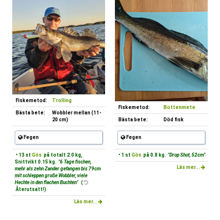
Fiskemetod:
Trolling
Fiskemetod:
Bottenmete
Bästa bete:
Wobbler mellan (11-
20 cm)
Bästa bete:
Död fisk
Fegen
Fegen
• 13 st
Gös
på totalt 2.0 kg,
• 1 st
Gös
på 0.8 kg.
"Drop Shot, 52cm"
Snittvikt 0.15 kg.
"6 Tage fischen,
Läs mer...
mehr als zehn Zander gefangen bis 79cm
mit schleppen große Wobbler, viele
Hechte in den flachen Buchten"
(
Återutsatt!)
Läs mer...