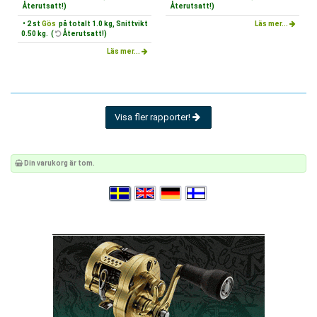
Återutsatt!)
Återutsatt!)
• 2 st
Gös
på totalt 1.0 kg, Snittvikt
Läs mer...
0.50 kg. (
Återutsatt!)
Läs mer...
Visa fler rapporter!
Din varukorg är tom.