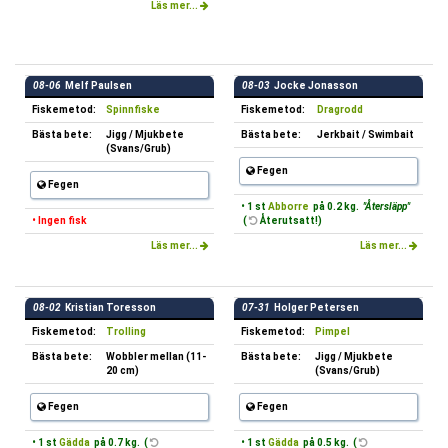
Läs mer...
08-06
Melf Paulsen
08-03
Jocke Jonasson
Fiskemetod:
Spinnfiske
Fiskemetod:
Dragrodd
Bästa bete:
Jigg / Mjukbete
Bästa bete:
Jerkbait / Swimbait
(Svans/Grub)
Fegen
Fegen
• 1 st
Abborre
på 0.2 kg.
"Återsläpp"
• Ingen fisk
(
Återutsatt!)
Läs mer...
Läs mer...
08-02
Kristian Toresson
07-31
Holger Petersen
Fiskemetod:
Trolling
Fiskemetod:
Pimpel
Bästa bete:
Wobbler mellan (11-
Bästa bete:
Jigg / Mjukbete
20 cm)
(Svans/Grub)
Fegen
Fegen
• 1 st
Gädda
på 0.7 kg. (
• 1 st
Gädda
på 0.5 kg. (