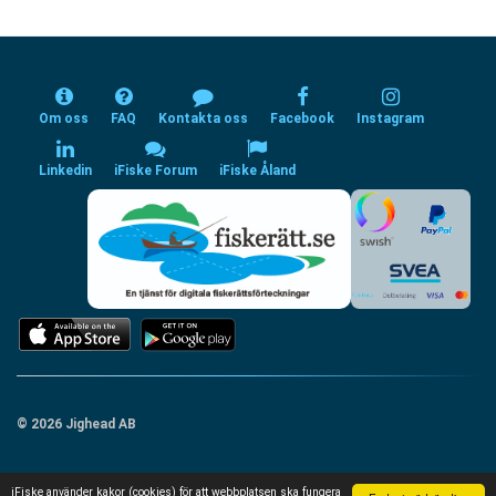
Om oss
FAQ
Kontakta oss
Facebook
Instagram
Linkedin
iFiske Forum
iFiske Åland
© 2026 Jighead AB
iFiske använder kakor (cookies) för att webbplatsen ska fungera