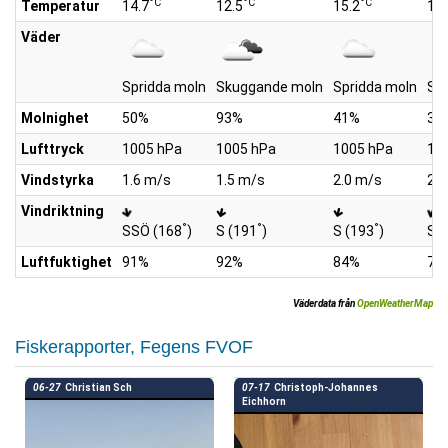
°C
°C
°C
Temperatur
14.7
12.5
15.2
19.
Väder
Spridda moln
Skuggande moln
Spridda moln
Spr
Molnighet
50%
93%
41%
39
Lufttryck
1005 hPa
1005 hPa
1005 hPa
10
Vindstyrka
1.6 m/s
1.5 m/s
2.0 m/s
2.4
Vindriktning
°
°
°
SSÖ (168
)
S (191
)
S (193
)
S (
Luftfuktighet
91%
92%
84%
75
Väderdata från
OpenWeatherMap
Fiskerapporter, Fegens FVOF
06-27
Christian Sch
07-17
Christoph-Johannes
Eichhorn