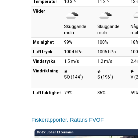
°C
°C
Temperatur
10.3
11.3
13.
Väder
Skuggande
Skuggande
Någ
moln
moln
mol
Molnighet
99%
100%
18
Lufttryck
1004 hPa
1006 hPa
100
Vindstyrka
1.5 m/s
1.2 m/s
2.4
Vindriktning
°
°
SÖ (144
)
S (196
)
V (
Luftfuktighet
79%
86%
59
Fiskerapporter, Rätans FVOF
07-27
Johan Efternamn