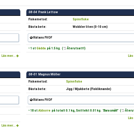
08-04
Frank Lettow
Fiskemetod:
Spinnfiske
Bästa bete:
Wobbler liten (0-10 cm)
Rätans FVOF
• 1 st
Gädda
på 1.5 kg. (
Återutsatt!)
Läs mer...
Läs 
08-01
Magnus Möller
Fiskemetod:
Spinnfiske
Bästa bete:
Jigg / Mjukbete (Fiskliknande)
Rätans FVOF
• 18 st
Abborre
på totalt 0.1 kg, Snittvikt 0.01 kg.
"Bara smått"
(
Återut
Läs 
Läs mer...