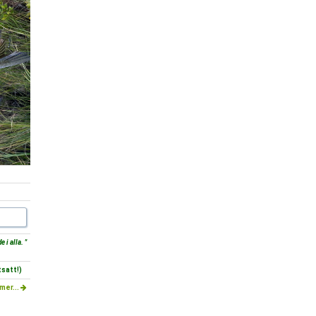
 i alla. "
satt!)
mer...