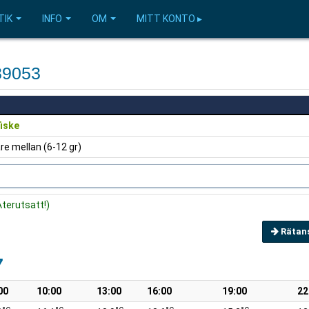
TIK
INFO
OM
MITT KONTO ▸
89053
iske
re mellan (6-12 gr)
terutsatt!)
Rätan
7
00
10:00
13:00
16:00
19:00
22