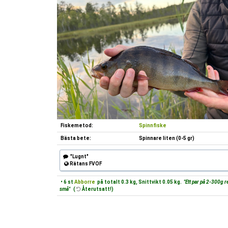
Fiskemetod:
Spinnfiske
Bästa bete:
Spinnare liten (0-5 gr)
"Lugnt"
Rätans FVOF
• 6 st
Abborre
på totalt 0.3 kg, Snittvikt 0.05 kg.
"Ett par på 2-300g r
små"
(
Återutsatt!)