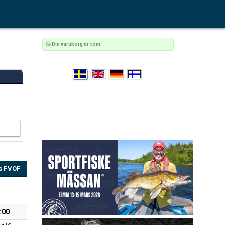
Din varukorg är tom.
s FVOF
:00