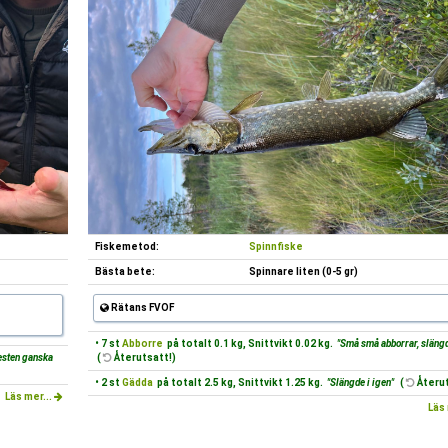
Fiskemetod:
Spinnfiske
Bästa bete:
Spinnare liten (0-5 gr)
Rätans FVOF
• 7 st
Abborre
på totalt 0.1 kg, Snittvikt 0.02 kg.
"Små små abborrar, slängde
esten ganska
(
Återutsatt!)
• 2 st
Gädda
på totalt 2.5 kg, Snittvikt 1.25 kg.
"Slängde i igen"
(
Återut
Läs mer...
Läs 