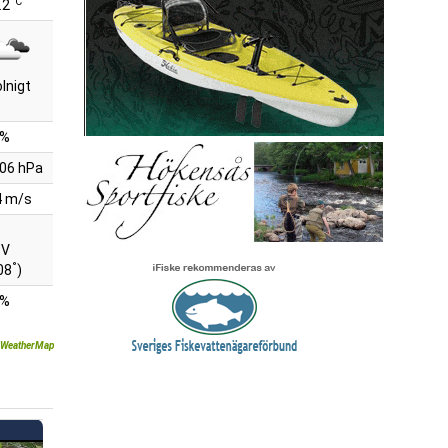
°C
.2
lnigt
8%
06 hPa
4 m/s
SV
°
08
)
4%
WeatherMap