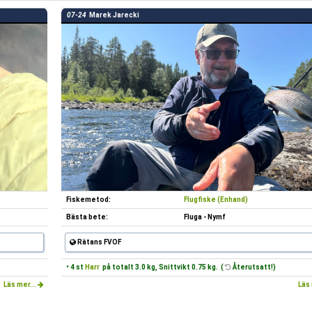
07-24
Marek Jarecki
Fiskemetod:
Flugfiske (Enhand)
Bästa bete:
Fluga - Nymf
Rätans FVOF
• 4 st
Harr
på totalt 3.0 kg, Snittvikt 0.75 kg. (
Återutsatt!)
Läs mer...
Läs 