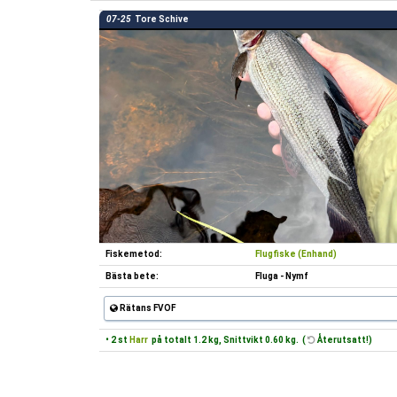
07-25
Tore Schive
Fiskemetod:
Flugfiske (Enhand)
Bästa bete:
Fluga - Nymf
Rätans FVOF
• 2 st
Harr
på totalt 1.2 kg, Snittvikt 0.60 kg. (
Återutsatt!)