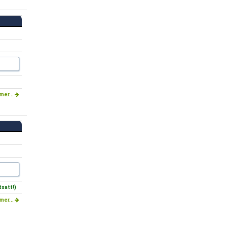
mer...
satt!)
mer...