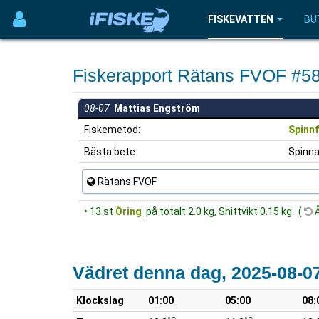
FISKEVATTEN
BU
Fiskerapport Rätans FVOF #5
08-07
Mattias Engström
Fiskemetod:
Spinnf
Bästa bete:
Spinna
Rätans FVOF
• 13 st
Öring
på totalt 2.0 kg, Snittvikt 0.15 kg. (
Å
Vädret denna dag, 2025-08-0
Klockslag
01:00
05:00
08: