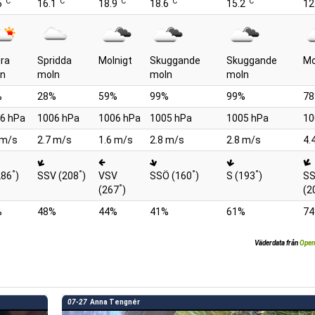
°C
°C
°C
°C
°C
6
16.1
18.9
18.6
15.2
12
ra
Spridda
Molnigt
Skuggande
Skuggande
Mo
n
moln
moln
moln
%
28%
59%
99%
99%
7
6 hPa
1006 hPa
1006 hPa
1005 hPa
1005 hPa
10
 m/s
2.7 m/s
1.6 m/s
2.8 m/s
2.8 m/s
4.
°
°
°
°
286
)
SSV (208
)
VSV
SSÖ (160
)
S (193
)
S
°
(267
)
(2
%
48%
44%
41%
61%
7
Väderdata från
Open
07-27
Anna Tengnér