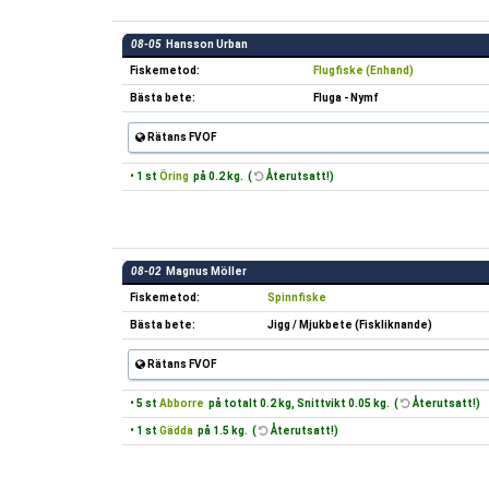
08-05
Hansson Urban
Fiskemetod:
Flugfiske (Enhand)
Bästa bete:
Fluga - Nymf
Rätans FVOF
• 1 st
Öring
på 0.2 kg. (
Återutsatt!)
08-02
Magnus Möller
Fiskemetod:
Spinnfiske
Bästa bete:
Jigg / Mjukbete (Fiskliknande)
Rätans FVOF
• 5 st
Abborre
på totalt 0.2 kg, Snittvikt 0.05 kg. (
Återutsatt!)
• 1 st
Gädda
på 1.5 kg. (
Återutsatt!)