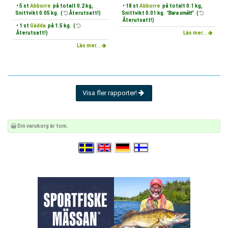
• 5 st
Abborre
på totalt 0.2 kg,
• 18 st
Abborre
på totalt 0.1 kg,
Snittvikt 0.05 kg. (
Återutsatt!)
Snittvikt 0.01 kg.
"Bara smått"
(
Återutsatt!)
• 1 st
Gädda
på 1.5 kg. (
Återutsatt!)
Läs mer...
Läs mer...
Visa fler rapporter!
Din varukorg är tom.