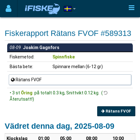
Fiskerapport Rätans FVOF #589313
08-09
Joakim Gagnfors
Fiskemetod:
Spinnfiske
Bästa bete:
Spinnare mellan (6-12 gr)
Rätans FVOF
• 3 st
Öring
på totalt 0.3 kg, Snittvikt 0.12 kg. (
Återutsatt!)
Rätans FVOF
Vädret denna dag, 2025-08-09
Klockslag
01:00
05:00
08:00
10:00