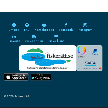
Om oss
FAQ
Kontakta oss
Facebook
Instagram
Linkedin
iFiske Forum
iFiske Åland
© 2026 Jighead AB