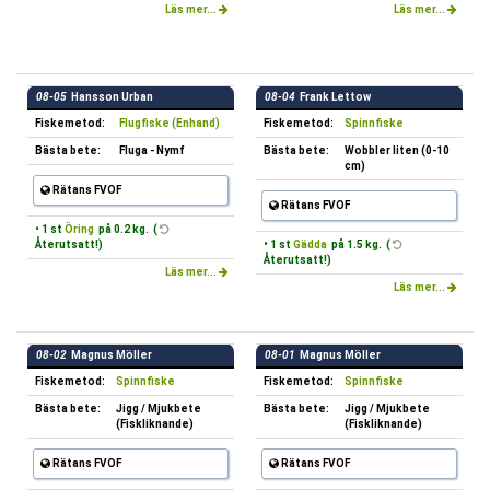
Läs mer...
Läs mer...
08-05
Hansson Urban
08-04
Frank Lettow
Fiskemetod:
Flugfiske (Enhand)
Fiskemetod:
Spinnfiske
Bästa bete:
Fluga - Nymf
Bästa bete:
Wobbler liten (0-10
cm)
Rätans FVOF
Rätans FVOF
• 1 st
Öring
på 0.2 kg. (
Återutsatt!)
• 1 st
Gädda
på 1.5 kg. (
Återutsatt!)
Läs mer...
Läs mer...
08-02
Magnus Möller
08-01
Magnus Möller
Fiskemetod:
Spinnfiske
Fiskemetod:
Spinnfiske
Bästa bete:
Jigg / Mjukbete
Bästa bete:
Jigg / Mjukbete
(Fiskliknande)
(Fiskliknande)
Rätans FVOF
Rätans FVOF