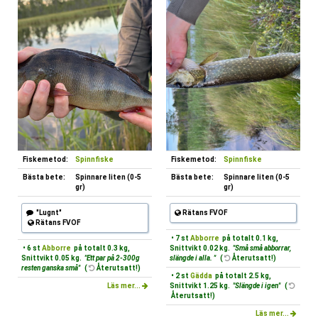
Fiskemetod:
Spinnfiske
Fiskemetod:
Spinnfiske
Bästa bete:
Spinnare liten (0-5
Bästa bete:
Spinnare liten (0-5
gr)
gr)
"Lugnt"
Rätans FVOF
Rätans FVOF
• 7 st
Abborre
på totalt 0.1 kg,
• 6 st
Abborre
på totalt 0.3 kg,
Snittvikt 0.02 kg.
"Små små abborrar,
Snittvikt 0.05 kg.
"Ett par på 2-300g
slängde i alla. "
(
Återutsatt!)
resten ganska små"
(
Återutsatt!)
• 2 st
Gädda
på totalt 2.5 kg,
Läs mer...
Snittvikt 1.25 kg.
"Slängde i igen"
(
Återutsatt!)
Läs mer...