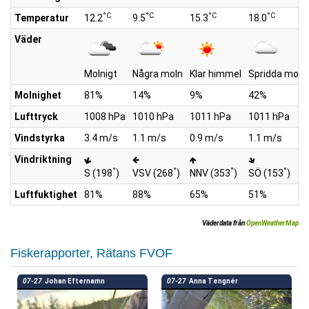
°C
°C
°C
°C
Temperatur
12.2
9.5
15.3
18.0
Väder
Molnigt
Några moln
Klar himmel
Spridda moln
Molnighet
81%
14%
9%
42%
Lufttryck
1008 hPa
1010 hPa
1011 hPa
1011 hPa
Vindstyrka
3.4 m/s
1.1 m/s
0.9 m/s
1.1 m/s
Vindriktning
°
°
°
°
S (198
)
VSV (268
)
NNV (353
)
SÖ (153
)
Luftfuktighet
81%
88%
65%
51%
Väderdata från
OpenWeatherMap
Fiskerapporter, Rätans FVOF
07-27
Johan Efternamn
07-27
Anna Tengnér