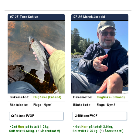
07-25
Tore Schive
07-24
Marek Jarecki
Fiskemetod:
Flugfiske (Enhand)
Fiskemetod:
Flugfiske (Enhand)
Bästa bete:
Fluga - Nymf
Bästa bete:
Fluga - Nymf
Rätans FVOF
Rätans FVOF
• 2 st
Harr
på totalt 1.2 kg,
• 4 st
Harr
på totalt 3.0 kg,
Snittvikt 0.60 kg. (
Återutsatt!)
Snittvikt 0.75 kg. (
Återutsatt!)