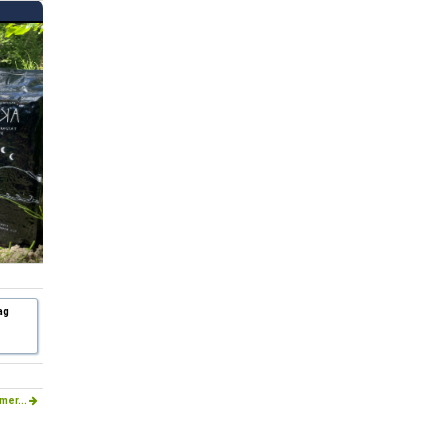
ag
mer...