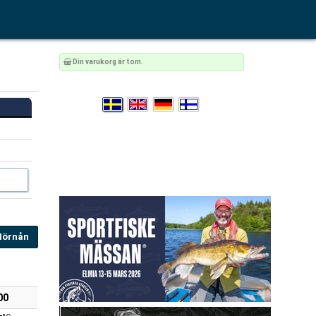
Din varukorg är tom.
Hörnån
00