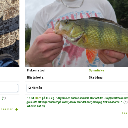
Fiskemetod:
Spinnfiske
Bästa bete:
Skeddrag
Hörnån
"
(
• 1 st
Harr
på 0.6 kg.
"Jag fick en aborre som var stor och fin. Släppte tillbaka den
gick inte att välja "aborre" på konst, därav står det harr, men jag fick en aborre! "
(
Återutsatt!)
Läs mer...
Läs 