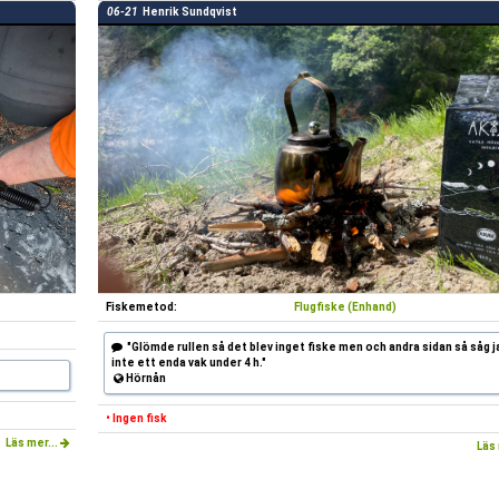
06-21
Henrik Sundqvist
Fiskemetod:
Flugfiske (Enhand)
"Glömde rullen så det blev inget fiske men och andra sidan så såg j
inte ett enda vak under 4 h."
Hörnån
• Ingen fisk
Läs mer...
Läs 