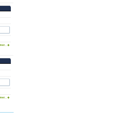
mer...
mer...