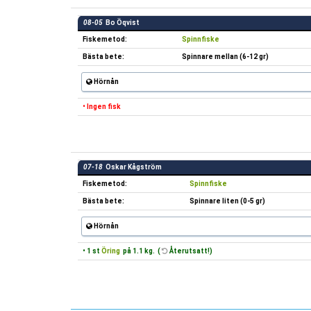
08-05
Bo Öqvist
Fiskemetod:
Spinnfiske
Bästa bete:
Spinnare mellan (6-12 gr)
Hörnån
• Ingen fisk
07-18
Oskar Kågström
Fiskemetod:
Spinnfiske
Bästa bete:
Spinnare liten (0-5 gr)
Hörnån
• 1 st
Öring
på 1.1 kg. (
Återutsatt!)