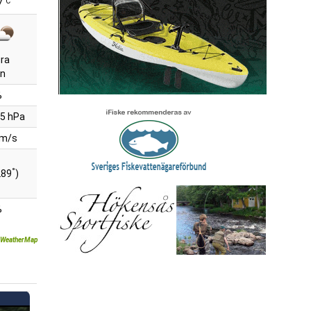
°C
7
ra
n
%
5 hPa
 m/s
°
289
)
%
WeatherMap