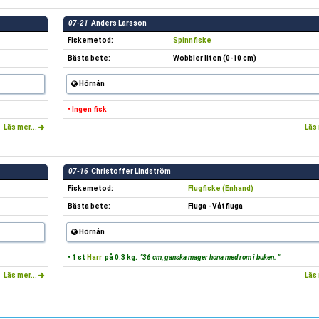
07-21
Anders Larsson
Fiskemetod:
Spinnfiske
Bästa bete:
Wobbler liten (0-10 cm)
Hörnån
• Ingen fisk
Läs mer...
Läs 
07-16
Christoffer Lindström
Fiskemetod:
Flugfiske (Enhand)
Bästa bete:
Fluga - Våtfluga
Hörnån
• 1 st
Harr
på 0.3 kg.
"36 cm, ganska mager hona med rom i buken. "
Läs mer...
Läs 