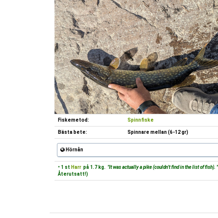
Fiskemetod:
Spinnfiske
Bästa bete:
Spinnare mellan (6-12 gr)
Hörnån
• 1 st
Harr
på 1.7 kg.
"It was actually a pike (couldn't find in the list of fish). 
Återutsatt!)