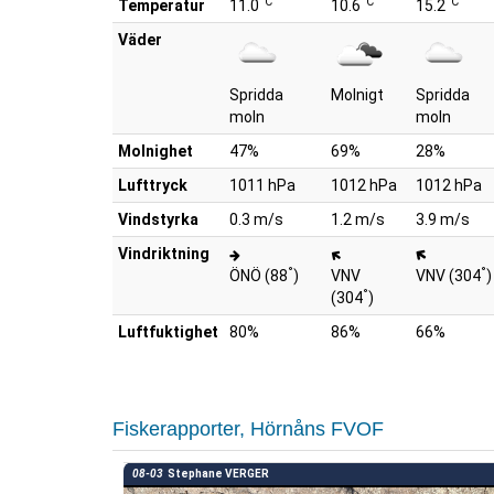
°C
°C
°C
Temperatur
11.0
10.6
15.2
Väder
Spridda
Molnigt
Spridda
moln
moln
Molnighet
47%
69%
28%
Lufttryck
1011 hPa
1012 hPa
1012 hPa
Vindstyrka
0.3 m/s
1.2 m/s
3.9 m/s
Vindriktning
°
°
ÖNÖ (88
)
VNV
VNV (304
)
°
(304
)
Luftfuktighet
80%
86%
66%
Fiskerapporter, Hörnåns FVOF
08-03
Stephane VERGER