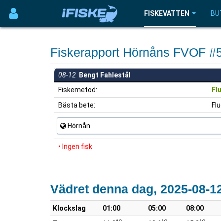
FISKEVATTEN
BU
Fiskerapport Hörnåns FVOF #
08-12
Bengt Fahlestål
Fiskemetod:
Fl
Bästa bete:
Fl
Hörnån
• Ingen fisk
Vädret denna dag, 2025-08-1
Klockslag
01:00
05:00
08:00