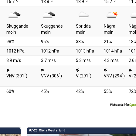
°C
°C
°C
°C
16.7
18.8
18.9
15.7
11.
Skuggande
Skuggande
Spridda
Några
Någ
moln
moln
moln
moln
mol
98%
95%
33%
21%
18
1012 hPa
1012 hPa
1013 hPa
1014 hPa
101
3.9 m/s
3.7 m/s
5.3 m/s
4.3 m/s
2.6
°
°
°
°
VNV (301
)
VNV (306
)
V (291
)
VNV (294
)
V (
60%
45%
42%
55%
72
Väderdata från
Open
07-25
Olivia Vesterlund