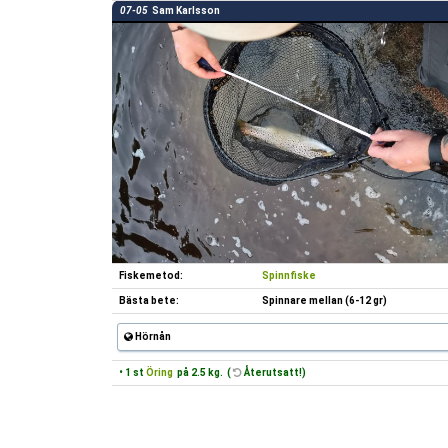
07-05
Sam Karlsson
Fiskemetod:
Spinnfiske
Bästa bete:
Spinnare mellan (6-12 gr)
Hörnån
• 1 st
Öring
på 2.5 kg. (
Återutsatt!)