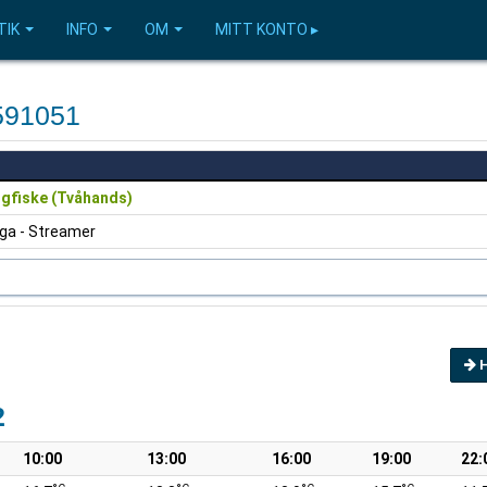
TIK
INFO
OM
MITT KONTO ▸
591051
ugfiske (Tvåhands)
uga - Streamer
2
10:00
13:00
16:00
19:00
22: