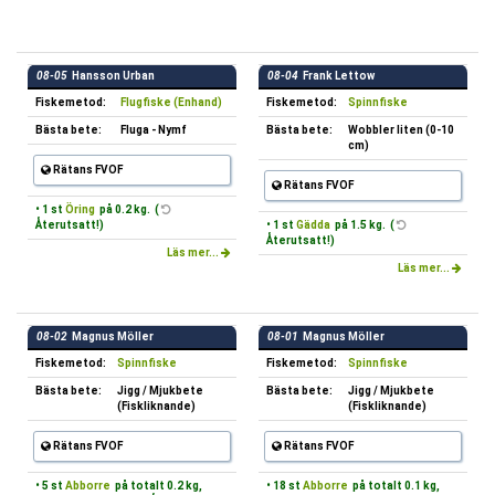
08-05
Hansson Urban
08-04
Frank Lettow
Fiskemetod:
Flugfiske (Enhand)
Fiskemetod:
Spinnfiske
Bästa bete:
Fluga - Nymf
Bästa bete:
Wobbler liten (0-10
cm)
Rätans FVOF
Rätans FVOF
• 1 st
Öring
på 0.2 kg. (
Återutsatt!)
• 1 st
Gädda
på 1.5 kg. (
Återutsatt!)
Läs mer...
Läs mer...
08-02
Magnus Möller
08-01
Magnus Möller
Fiskemetod:
Spinnfiske
Fiskemetod:
Spinnfiske
Bästa bete:
Jigg / Mjukbete
Bästa bete:
Jigg / Mjukbete
(Fiskliknande)
(Fiskliknande)
Rätans FVOF
Rätans FVOF
• 5 st
Abborre
på totalt 0.2 kg,
• 18 st
Abborre
på totalt 0.1 kg,