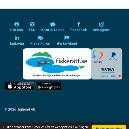
Om oss
FAQ
Kontakta oss
Facebook
Instagram
Linkedin
iFiske Forum
iFiske Åland
© 2026 Jighead AB
iFiske använder kakor (cookies) för att webbplatsen ska fungera
Endast nödvändiga