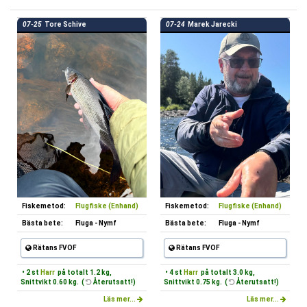
07-25
Tore Schive
07-24
Marek Jarecki
Fiskemetod:
Flugfiske (Enhand)
Fiskemetod:
Flugfiske (Enhand)
Bästa bete:
Fluga - Nymf
Bästa bete:
Fluga - Nymf
Rätans FVOF
Rätans FVOF
• 2 st
Harr
på totalt 1.2 kg,
• 4 st
Harr
på totalt 3.0 kg,
Snittvikt 0.60 kg. (
Återutsatt!)
Snittvikt 0.75 kg. (
Återutsatt!)
Läs mer...
Läs mer...