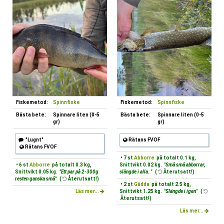
Fiskemetod:
Spinnfiske
Fiskemetod:
Spinnfiske
Bästa bete:
Spinnare liten (0-5
Bästa bete:
Spinnare liten (0-5
gr)
gr)
"Lugnt"
Rätans FVOF
Rätans FVOF
• 7 st
Abborre
på totalt 0.1 kg,
• 6 st
Abborre
på totalt 0.3 kg,
Snittvikt 0.02 kg.
"Små små abborrar,
Snittvikt 0.05 kg.
"Ett par på 2-300g
slängde i alla. "
(
Återutsatt!)
resten ganska små"
(
Återutsatt!)
• 2 st
Gädda
på totalt 2.5 kg,
Läs mer...
Snittvikt 1.25 kg.
"Slängde i igen"
(
Återutsatt!)
Läs mer...