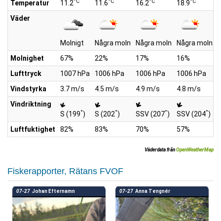
°C
°C
°C
°C
Temperatur
11.2
11.6
16.2
18.9
2
Väder
Molnigt
Några moln
Några moln
Några moln
S
Molnighet
67%
22%
17%
16%
Lufttryck
1007 hPa
1006 hPa
1006 hPa
1006 hPa
Vindstyrka
3.7 m/s
4.5 m/s
4.9 m/s
4.8 m/s
5
Vindriktning
°
°
°
°
S (199
)
S (202
)
SSV (207
)
SSV (204
)
S
Luftfuktighet
82%
83%
70%
57%
Väderdata från
OpenWeatherMap
Fiskerapporter, Rätans FVOF
07-27
Johan Efternamn
07-27
Anna Tengnér