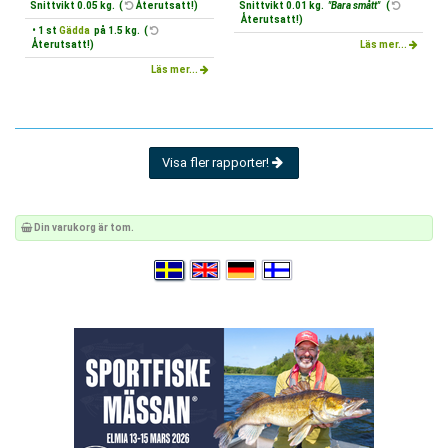
Snittvikt 0.05 kg. (
Återutsatt!)
Snittvikt 0.01 kg.
"Bara smått"
(
Återutsatt!)
• 1 st
Gädda
på 1.5 kg. (
Återutsatt!)
Läs mer...
Läs mer...
Visa fler rapporter!
Din varukorg är tom.