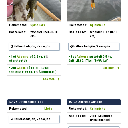
Fiskemetod:
Spinnfiske
Fiskemetod:
Spinnfiske
Bästa bete:
Wobbler liten (0-10
Bästa bete:
Wobbler liten (0-10
cm)
cm)
Hällerstadsjön, Venasjön
Hällerstadsjön, Venasjön
• 1 st
Abborre
på 0.2 kg. (
• 3 st
Abborre
på totalt 0.5 kg,
Återutsatt!)
Snittvikt 0.17 kg.
"Behöll två "
• 2 st
Gädda
på totalt 1.0 kg,
Läs mer...
Snittvikt 0.50 kg. (
Återutsatt!)
Läs mer...
07-28
Ulrika Sandstedt
07-22
Andreas Odhage
Fiskemetod:
Mete
Fiskemetod:
Spinnfiske
Bästa bete:
Jigg / Mjukbete
Hällerstadsjön, Venasjön
(Fiskliknande)