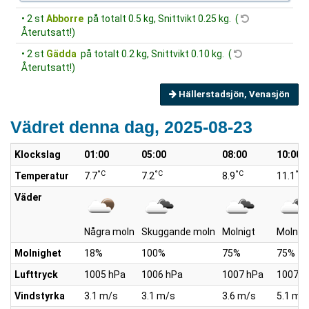
• 2 st
Abborre
på totalt 0.5 kg, Snittvikt 0.25 kg. (
Återutsatt!)
• 2 st
Gädda
på totalt 0.2 kg, Snittvikt 0.10 kg. (
Återutsatt!)
Hällerstadsjön, Venasjön
Vädret denna dag, 2025-08-23
Klockslag
01:00
05:00
08:00
10:00
°C
°C
°C
°C
Temperatur
7.7
7.2
8.9
11.1
Väder
Några moln
Skuggande moln
Molnigt
Molnig
Molnighet
18%
100%
75%
75%
Lufttryck
1005 hPa
1006 hPa
1007 hPa
1007 h
Vindstyrka
3.1 m/s
3.1 m/s
3.6 m/s
5.1 m/