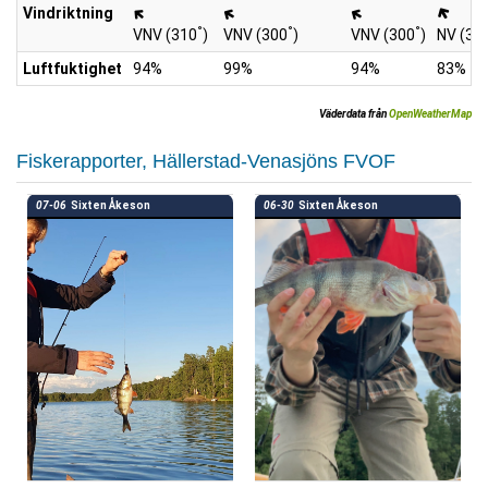
Vindriktning
°
°
°
VNV (310
)
VNV (300
)
VNV (300
)
NV (33
Luftfuktighet
94%
99%
94%
83%
Väderdata från
OpenWeatherMap
Fiskerapporter, Hällerstad-Venasjöns FVOF
07-06
Sixten Åkeson
06-30
Sixten Åkeson