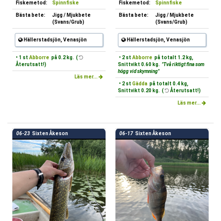
Fiskemetod:
Spinnfiske
Fiskemetod:
Spinnfiske
Bästa bete:
Jigg / Mjukbete
Bästa bete:
Jigg / Mjukbete
(Svans/Grub)
(Svans/Grub)
Hällerstadsjön, Venasjön
Hällerstadsjön, Venasjön
• 1 st
Abborre
på 0.2 kg. (
• 2 st
Abborre
på totalt 1.2 kg,
Återutsatt!)
Snittvikt 0.60 kg.
"Två riktigt fina som
högg vid skymning"
Läs mer...
• 2 st
Gädda
på totalt 0.4 kg,
Snittvikt 0.20 kg. (
Återutsatt!)
Läs mer...
06-23
Sixten Åkeson
06-17
Sixten Åkeson