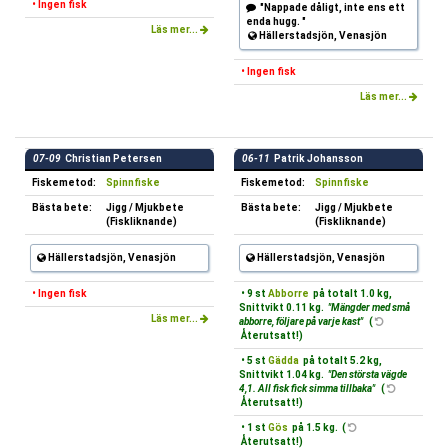
• Ingen fisk
"Nappade dåligt, inte ens ett
enda hugg. "
Läs mer...
Hällerstadsjön, Venasjön
• Ingen fisk
Läs mer...
07-09
Christian Petersen
06-11
Patrik Johansson
Fiskemetod:
Spinnfiske
Fiskemetod:
Spinnfiske
Bästa bete:
Jigg / Mjukbete
Bästa bete:
Jigg / Mjukbete
(Fiskliknande)
(Fiskliknande)
Hällerstadsjön, Venasjön
Hällerstadsjön, Venasjön
• Ingen fisk
• 9 st
Abborre
på totalt 1.0 kg,
Snittvikt 0.11 kg.
"Mängder med små
Läs mer...
abborre, följare på varje kast"
(
Återutsatt!)
• 5 st
Gädda
på totalt 5.2 kg,
Snittvikt 1.04 kg.
"Den största vägde
4,1. All fisk fick simma tillbaka"
(
Återutsatt!)
• 1 st
Gös
på 1.5 kg. (
Återutsatt!)